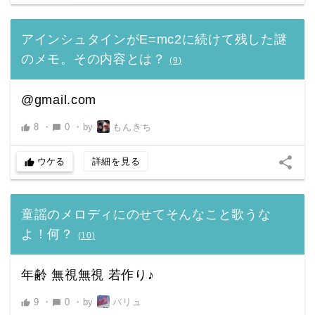
アインシュタインがE=mc2に続けて残した謎
のメモ。その内容とは？
(
9
)
@gmail.com
8
・
0
・
by
もんきち
thumb_up
chat_bubble
share
ウケる
詳細を見る
thumb_up
童謡のメロディにのせてそんなこと歌うな
よ！何？
(
10
)
年齢 無視無視 若作り♪
9
・
0
・
by
バリュ
thumb_up
chat_bubble