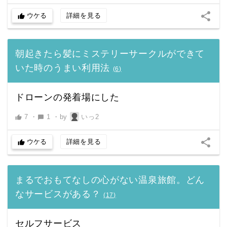
share
ウケる
詳細を見る
thumb_up
朝起きたら髪にミステリーサークルができて
いた時のうまい利用法
(
6
)
ドローンの発着場にした
7
・
1
・
by
いっ2
thumb_up
chat_bubble
share
ウケる
詳細を見る
thumb_up
まるでおもてなしの心がない温泉旅館。どん
なサービスがある？
(
17
)
セルフサービス