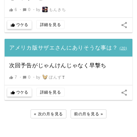
6
・
0
・
by
もんきち
thumb_up
chat_bubble
share
ウケる
詳細を見る
thumb_up
アメリカ版サザエさんにありそうな事は？
(
20
)
次回予告がじゃんけんじゃなく早撃ち
7
・
0
・
by
ぽんず❣
thumb_up
chat_bubble
share
ウケる
詳細を見る
thumb_up
« 次の月を見る
前の月を見る »