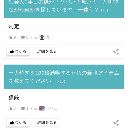
社会人1年目の妹が「ヤバい！無い！」と叫び
ながら何かを探しています。一体何？
(
10
)
内定
9
・
0
・
by
犬
thumb_up
chat_bubble
share
ウケる
詳細を見る
thumb_up
一人焼肉を100倍満喫するための最強アイテム
を教えてください。
(
15
)
猟銃
7
・
1
・
by
バリュ
thumb_up
chat_bubble
share
ウケる
詳細を見る
thumb_up