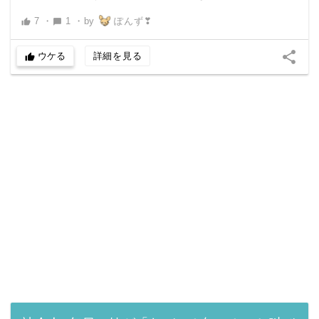
7
・
1
・
by
ぽんず❣
thumb_up
chat_bubble
share
ウケる
詳細を見る
thumb_up