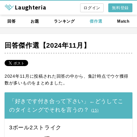
Laughteria
無料登録
回答
お題
ランキング
傑作選
Match
回答傑作選【2024年11月】
2024年11月に投稿された回答の中から、集計時点でウケ獲得
数が多いものをまとめました。
「好きです付き合って下さい」←どうしてこ
のタイミングでそれを言うの？
(
15
)
3ボール2ストライク