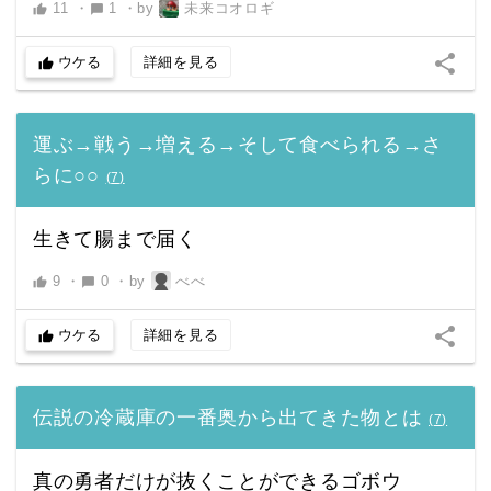
11
・
1
・
by
未来コオロギ
thumb_up
chat_bubble
share
ウケる
詳細を見る
thumb_up
運ぶ→戦う→増える→そして食べられる→さ
らに○○
(
7
)
生きて腸まで届く
9
・
0
・
by
べべ
thumb_up
chat_bubble
share
ウケる
詳細を見る
thumb_up
伝説の冷蔵庫の一番奥から出てきた物とは
(
7
)
真の勇者だけが抜くことができるゴボウ