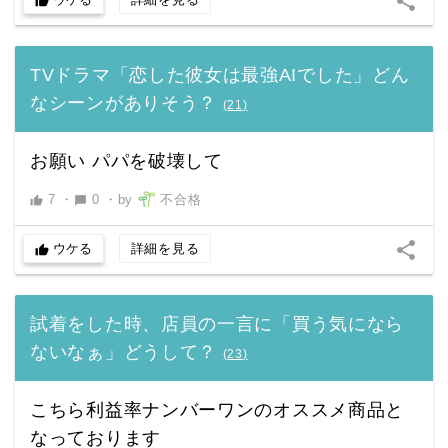
share
thumb_up
TVドラマ「恋した彼女は最強AIでした」どん
なシーンがありそう？
(
21
)
お願い パパを破壊して
7
・
0
・
by
不合格
thumb_up
chat_bubble
share
ウケる
詳細を見る
thumb_up
試着をした時、店員の一言に「買う気になら
ないなぁ」どうして？
(
23
)
こちら利益率ナンバーワンのオススメ商品と
なっております