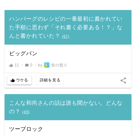
ハンバーグのレシピの一番最初に書かれてい
た手順に思わず「それ書く必要ある！？」な
んと書かれていた？
(
67
)
ビッグバン
11
・
0
・
by
蛍の怒り
thumb_up
chat_bubble
share
ウケる
詳細を見る
thumb_up
こんな和尚さんの話は誰も聞かない。どんな
の？
(
45
)
ツーブロック