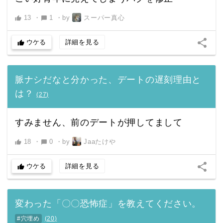
13
・
1
・
by
スーパー真心
thumb_up
chat_bubble
share
ウケる
詳細を見る
thumb_up
脈ナシだなと分かった、デートの遅刻理由と
は？
(
27
)
すみません、前のデートが押してまして
18
・
0
・
by
Jaaたけや
thumb_up
chat_bubble
share
ウケる
詳細を見る
thumb_up
変わった「〇〇恐怖症」を教えてください。
#穴埋め
(
20
)