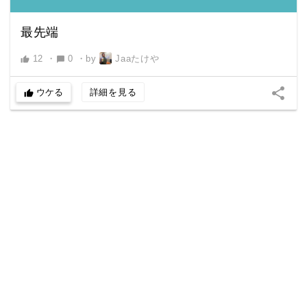
最先端
12
・
0
・
by
Jaaたけや
thumb_up
chat_bubble
share
ウケる
詳細を見る
thumb_up