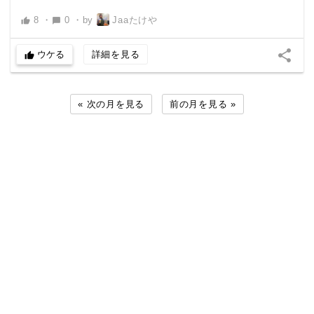
8
・
0
・
by
Jaaたけや
thumb_up
chat_bubble
share
ウケる
詳細を見る
thumb_up
« 次の月を見る
前の月を見る »