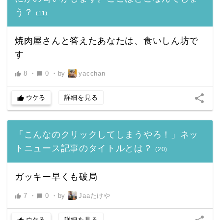
う？
(
11
)
焼肉屋さんと答えたあなたは、食いしん坊で
す
8
・
0
・
by
yacchan
thumb_up
chat_bubble
share
ウケる
詳細を見る
thumb_up
「こんなのクリックしてしまうやろ！」ネッ
トニュース記事のタイトルとは？
(
20
)
ガッキー早くも破局
7
・
0
・
by
Jaaたけや
thumb_up
chat_bubble
ウケる
詳細を見る