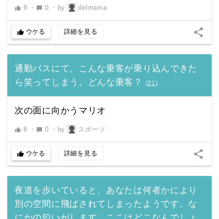
9
・
0
・
by
delmama
thumb_up
chat_bubble
share
ウケる
詳細を見る
thumb_up
通勤バスにて。こんな乗客が乗り込んできた
ら笑ってしまう。どんな乗客？
(
21
)
次の面に向かうマリオ
8
・
0
・
by
スポーツ
thumb_up
chat_bubble
share
ウケる
詳細を見る
thumb_up
夜道を歩いていると、あなたは何者かにより
別の空間に飛ばされてしまったようです。な
にかの匂いがします。ここはどこなんでしょ