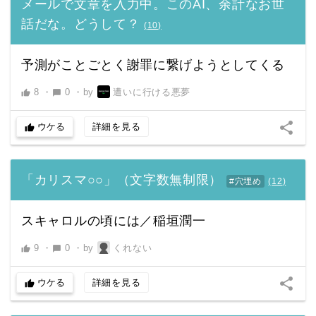
メールで文章を入力中。このAI、余計なお世
話だな。どうして？
(
10
)
予測がことごとく謝罪に繋げようとしてくる
8
・
0
・
by
遭いに行ける悪夢
thumb_up
chat_bubble
share
ウケる
詳細を見る
thumb_up
「カリスマ○○」（文字数無制限）
#穴埋め
(
12
)
スキャロルの頃には／稲垣潤一
9
・
0
・
by
くれない
thumb_up
chat_bubble
share
ウケる
詳細を見る
thumb_up