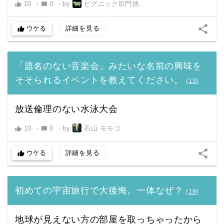
10
・
0
・
by
ピグニック肛門弛緩男
thumb_up
chat_bubble
share
ウケる
詳細を見る
thumb_up
「題名のない音楽会」みたいな名前の興味を
そそられるイベントを教えてください。
(
13
)
放送倫理のない水泳大会
10
・
0
・
by
石山 モモコ
thumb_up
chat_bubble
share
ウケる
詳細を見る
thumb_up
初めての宇宙旅行で大後悔。一体なぜ？
(
19
)
地球が見えない方の部屋を取っちゃったから