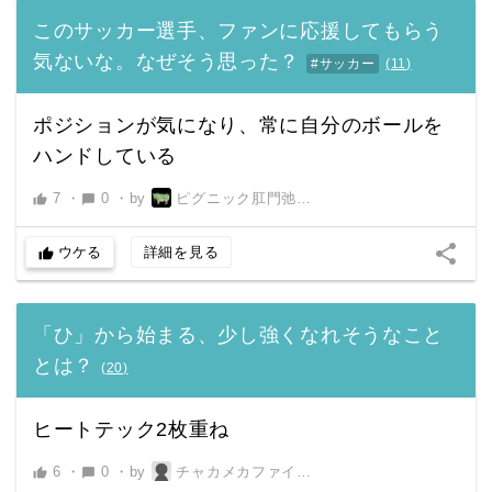
このサッカー選手、ファンに応援してもらう
気ないな。なぜそう思った？
#サッカー
(
11
)
ポジションが気になり、常に自分のボールを
ハンドしている
7
・
0
・
by
ピグニック肛門弛緩男
thumb_up
chat_bubble
share
ウケる
詳細を見る
thumb_up
「ひ」から始まる、少し強くなれそうなこと
とは？
(
20
)
ヒートテック2枚重ね
6
・
0
・
by
チャカメカファイヤー
thumb_up
chat_bubble