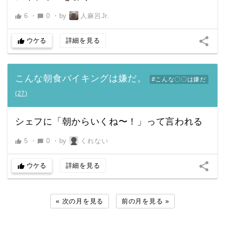
6
・
0
・
by
人麻呂Jr.
thumb_up
chat_bubble
share
ウケる
詳細を見る
thumb_up
こんな朝食バイキングは嫌だ。
#こんな〇〇は嫌だ
(
27
)
シェフに「朝からいくね〜！」って言われる
5
・
0
・
by
くれない
thumb_up
chat_bubble
share
ウケる
詳細を見る
thumb_up
« 次の月を見る
前の月を見る »