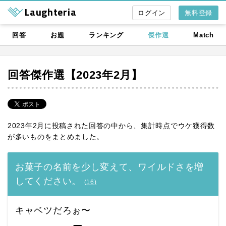
Laughteria
無料登録
回答
お題
ランキング
傑作選
Match
回答傑作選【2023年2月】
2023年2月に投稿された回答の中から、集計時点でウケ獲得数
が多いものをまとめました。
お菓子の名前を少し変えて、ワイルドさを増
してください。
(
16
)
キャベツだろぉ〜