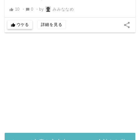
10
・
0
・
by
みみななめ
thumb_up
chat_bubble
share
ウケる
詳細を見る
thumb_up