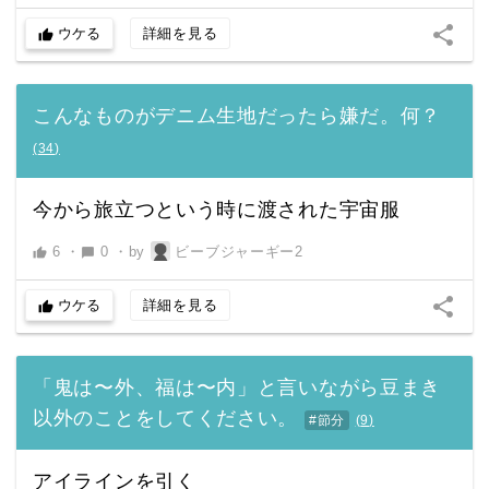
share
ウケる
詳細を見る
thumb_up
こんなものがデニム生地だったら嫌だ。何？
(
34
)
今から旅立つという時に渡された宇宙服
6
・
0
・
by
ビーブジャーギー2
thumb_up
chat_bubble
share
ウケる
詳細を見る
thumb_up
「鬼は〜外、福は〜内」と言いながら豆まき
以外のことをしてください。
#節分
(
9
)
アイラインを引く