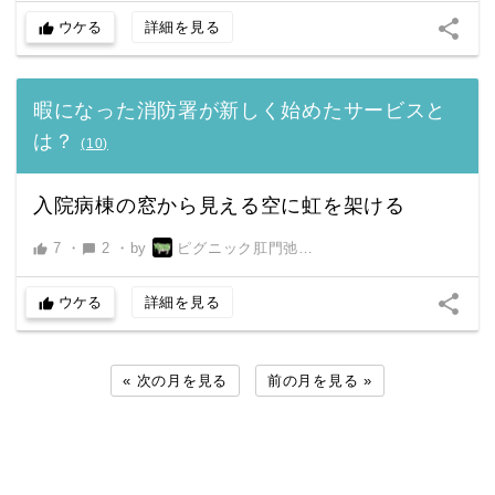
share
ウケる
詳細を見る
thumb_up
暇になった消防署が新しく始めたサービスと
は？
(
10
)
入院病棟の窓から見える空に虹を架ける
7
・
2
・
by
ピグニック肛門弛緩男
thumb_up
chat_bubble
share
ウケる
詳細を見る
thumb_up
« 次の月を見る
前の月を見る »