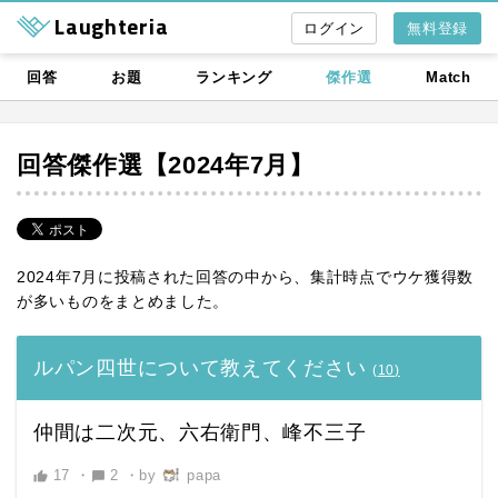
Laughteria
無料登録
回答
お題
ランキング
傑作選
Match
回答傑作選【2024年7月】
2024年7月に投稿された回答の中から、集計時点でウケ獲得数
が多いものをまとめました。
ルパン四世について教えてください
(
10
)
仲間は二次元、六右衛門、峰不三子
17
・
2
・
by
papa
thumb_up
chat_bubble