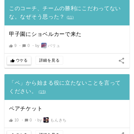
このコーチ、チームの勝利にこだわってない
な。なぜそう思った？
(
11
)
甲子園にショベルカーで来た
9
・
0
・
by
バリュ
thumb_up
chat_bubble
share
ウケる
詳細を見る
thumb_up
「ペ」から始まる役に立たないことを言って
ください。
(
15
)
ペアチケット
10
・
0
・
by
もんきち
thumb_up
chat_bubble