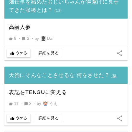
畑仕事を始めたおじいちゃんが得意げに見せ
てきた収穫とは？
(
12
)
高齢人参
9
・
2
・
by
Dai
thumb_up
chat_bubble
share
ウケる
詳細を見る
thumb_up
天狗にそんなことさせるな 何をさせた？
(
8
)
表記をTENGUに変える
11
・
2
・
by
うえ
thumb_up
chat_bubble
share
ウケる
詳細を見る
thumb_up