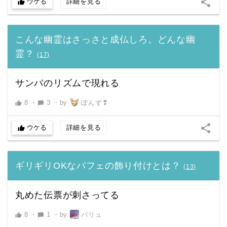
share
ウケる
詳細を見る
thumb_up
こんな幽霊はさっさと成仏しろ。どんな幽
霊？
(
17
)
サンバのリズムで現れる
8
・
3
・
by
ぽんず❣
thumb_up
chat_bubble
share
ウケる
詳細を見る
thumb_up
ギリギリOKなパフェの飾り付けとは？
(
13
)
丸めた伝票が刺さってる
8
・
1
・
by
バリュ
thumb_up
chat_bubble