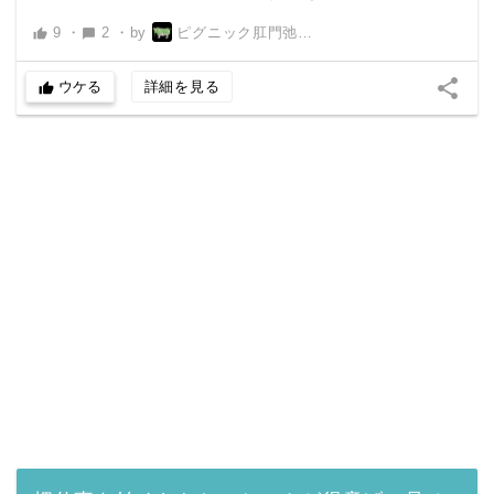
9
・
2
・
by
ピグニック肛門弛緩男
thumb_up
chat_bubble
share
ウケる
詳細を見る
thumb_up