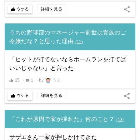
share
ウケる
詳細を見る
thumb_up
うちの野球部のマネージャー前世は貴族のご
令嬢だな？と思った理由
(
11
)
「ヒットが打てないならホームランを打てば
いいじゃない」と言った
15
・
1
・
by
うえ
thumb_up
chat_bubble
share
ウケる
詳細を見る
thumb_up
「これが原因で家が揺れた」何のこと？
(
13
)
サザエさん一家が押しかけてきた