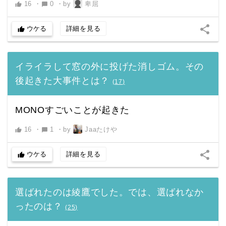
16
・
0
・
by
卑屈
thumb_up
chat_bubble
share
ウケる
詳細を見る
thumb_up
イライラして窓の外に投げた消しゴム。その
後起きた大事件とは？
(
17
)
MONOすごいことが起きた
16
・
1
・
by
Jaaたけや
thumb_up
chat_bubble
share
ウケる
詳細を見る
thumb_up
選ばれたのは綾鷹でした。では、選ばれなか
ったのは？
(
25
)