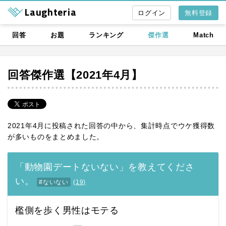
Laughteria
無料登録
回答
お題
ランキング
傑作選
Match
回答傑作選【2021年4月】
2021年4月に投稿された回答の中から、集計時点でウケ獲得数
が多いものをまとめました。
「動物園デートないない」を教えてくださ
い。
#ないない
(
19
)
檻側を歩く男性はモテる