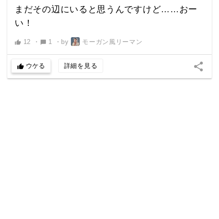
まだその辺にいると思うんですけど……おー
い！
12
・
1
・
by
モーガン風リーマン
thumb_up
chat_bubble
share
ウケる
詳細を見る
thumb_up