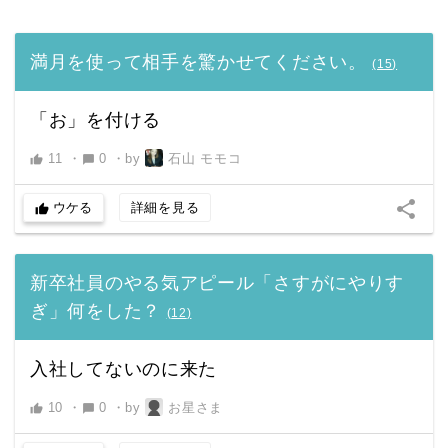
満月を使って相手を驚かせてください。
(
15
)
「お」を付ける
11
・
0
・
by
石山 モモコ
thumb_up
chat_bubble
share
ウケる
詳細を見る
thumb_up
新卒社員のやる気アピール「さすがにやりす
ぎ」何をした？
(
12
)
入社してないのに来た
10
・
0
・
by
お星さま
thumb_up
chat_bubble