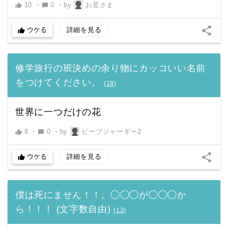
10
・
0
・
by
お星さま
thumb_up
chat_bubble
share
ウケる
詳細を見る
thumb_up
修学旅行の班決めの余り物にカッコいい名前
をつけてください。
(
18
)
世界に一つだけの花
8
・
0
・
by
ビーブジャーギー2
thumb_up
chat_bubble
share
ウケる
詳細を見る
thumb_up
僕は死にません！！。◯◯◯が◯◯◯か
ら！！！ (文字数自由)
(
13
)