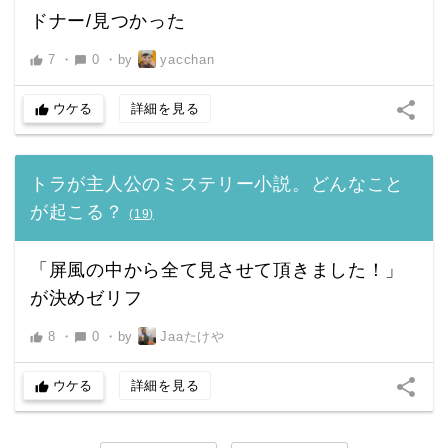
ドナー/見つかった
7
・
0
・
by
yacchan
thumb_up
chat_bubble
share
ウケる
詳細を見る
thumb_up
トラが主人公のミステリー小説。どんなこと
が起こる？
(
19
)
「屏風の中から全て見させて頂きました！」
が決めゼリフ
8
・
0
・
by
Jaaたけや
thumb_up
chat_bubble
share
ウケる
詳細を見る
thumb_up