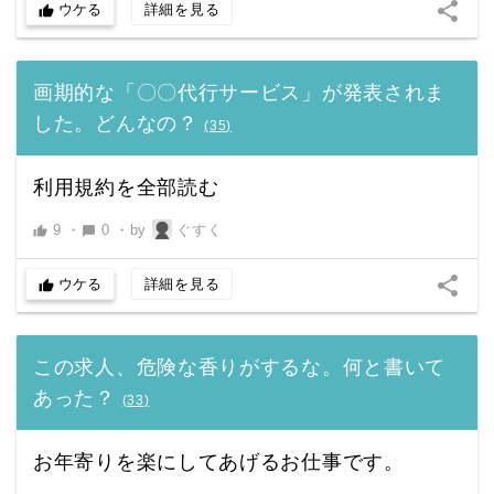
share
ウケる
詳細を見る
thumb_up
画期的な「〇〇代行サービス」が発表されま
した。どんなの？
(
35
)
利用規約を全部読む
9
・
0
・
by
ぐすく
thumb_up
chat_bubble
share
ウケる
詳細を見る
thumb_up
この求人、危険な香りがするな。何と書いて
あった？
(
33
)
お年寄りを楽にしてあげるお仕事です。