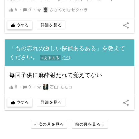
5
・
0
・
by
ささやかなセクハラ
thumb_up
chat_bubble
share
ウケる
詳細を見る
thumb_up
「もの忘れの激しい探偵あるある」を教えて
ください。
#あるある
(
16
)
毎回子供に麻酔射たれて覚えてない
8
・
0
・
by
石山 モモコ
thumb_up
chat_bubble
share
ウケる
詳細を見る
thumb_up
« 次の月を見る
前の月を見る »