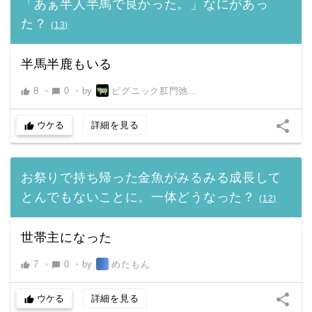
「あぁ半人半馬で良かった。」なにがあっ
た？
(
13
)
半馬半鹿もいる
8
・
0
・
by
ピグニック肛門弛緩男
thumb_up
chat_bubble
share
ウケる
詳細を見る
thumb_up
お祭りで持ち帰った金魚がみるみる成長して
とんでもないことに。一体どうなった？
(
12
)
世帯主になった
7
・
0
・
by
めたもん
thumb_up
chat_bubble
share
ウケる
詳細を見る
thumb_up