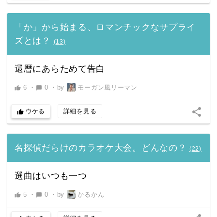
「か」から始まる、ロマンチックなサプライ
ズとは？
(
13
)
還暦にあらためて告白
6
・
0
・
by
モーガン風リーマン
thumb_up
chat_bubble
share
ウケる
詳細を見る
thumb_up
名探偵だらけのカラオケ大会。どんなの？
(
22
)
選曲はいつも一つ
5
・
0
・
by
かるかん
thumb_up
chat_bubble