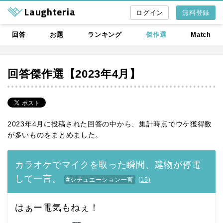
Laughteria
無料登録
回答
お題
ランキング
傑作選
Match
回答傑作選【2023年4月】
2023年4月に投稿された回答の中から、集計時点でウケ獲得数
が多いものをまとめました。
カラオケでマイクを取った瞬間、建物が停電
して一言。
#シチュエーション一言
(
15
)
はぁー電気もねぇ！