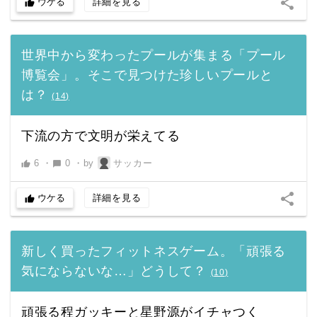
share
ウケる
詳細を見る
thumb_up
世界中から変わったプールが集まる「プール
博覧会」。そこで見つけた珍しいプールと
は？
(
14
)
下流の方で文明が栄えてる
6
・
0
・
by
サッカー
thumb_up
chat_bubble
share
ウケる
詳細を見る
thumb_up
新しく買ったフィットネスゲーム。「頑張る
気にならないな…」どうして？
(
10
)
頑張る程ガッキーと星野源がイチャつく