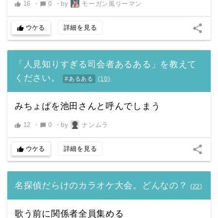
16
・
0
・
by
モーガン風リーマン
thumb_up
chat_bubble
share
ウケる
詳細を見る
thumb_up
「人見知りすぎる司会者あるある」を教えて
ください。
#あるある
(
10
)
みちょぱを池田さんと呼んでしまう
12
・
0
・
by
ナンムラ
thumb_up
chat_bubble
share
ウケる
詳細を見る
thumb_up
名探偵だらけのカラオケ大会。どんなの？
(
22
)
歌う前に関係者全員集める