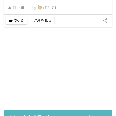
11
・
0
・
by
ぽんず❣
thumb_up
chat_bubble
share
ウケる
詳細を見る
thumb_up