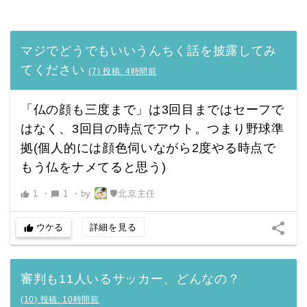
マジでどうでもいいうんちく話を披露してみ
てください
(
7
)
投稿:
4時間前
「仏の顔も三度まで」は3回目まではセーフで
はなく、3回目の時点でアウト。つまり野球準
拠‪(個人的には顔色伺いながら2度やる時点で
もう仏をナメてると思う)
1
・
1
・
by
🛡北京主任
thumb_up
chat_bubble
share
ウケる
詳細を見る
thumb_up
審判も11人いるサッカー、どんなの？
(
10
)
投稿:
10時間前