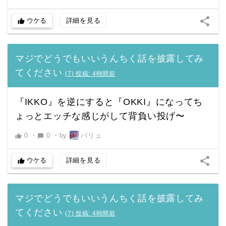
share
ウケる
詳細を見る
thumb_up
マジでどうでもいいうんちく話を披露してみ
てください
(
7
)
投稿:
4時間前
『IKKO』を逆にすると『OKKI』になってち
ょっとエッチな感じがして背負い投げ〜
0
・
0
・
by
バリュ
thumb_up
chat_bubble
share
ウケる
詳細を見る
thumb_up
マジでどうでもいいうんちく話を披露してみ
てください
(
7
)
投稿:
4時間前