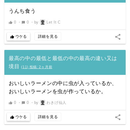
うんち食う
0
・
0
・
by
Let It C
thumb_up
chat_bubble
share
ウケる
詳細を見る
thumb_up
最高の中の最低と最低の中の最高の違い又は
境目
(
11
)
投稿:
2ヶ月前
おいしいラーメンの中に虫が入っているか、
おいしいラーメンを虫が作っているか。
0
・
0
・
by
わきげ仙人
thumb_up
chat_bubble
share
ウケる
詳細を見る
thumb_up