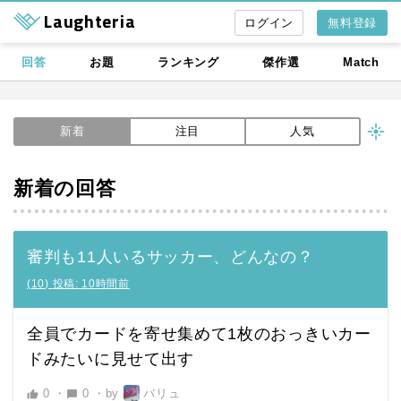
Laughteria
無料登録
回答
お題
ランキング
傑作選
Match
新着
注目
人気
新着の回答
審判も11人いるサッカー、どんなの？
(
10
)
投稿:
10時間前
全員でカードを寄せ集めて1枚のおっきいカー
ドみたいに見せて出す
0
・
0
・
by
バリュ
thumb_up
chat_bubble