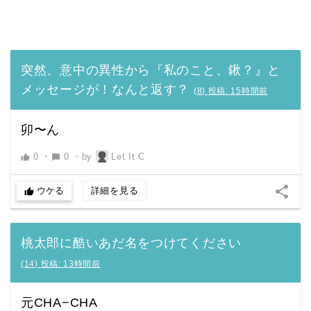
突然、意中の異性から『私のこと、鍬？』と
メッセージが！なんと返す？
(
8
)
投稿:
15時間前
卯〜ん
0
・
0
・
by
Let It C
thumb_up
chat_bubble
share
ウケる
詳細を見る
thumb_up
桃太郎に酷いあだ名をつけてください
(
14
)
投稿:
13時間前
元CHA−CHA