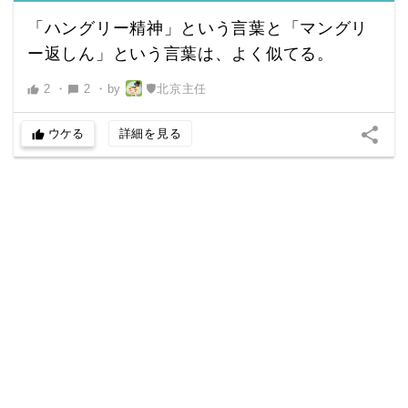
「ハングリー精神」という言葉と「マングリ
ー返しん」という言葉は、よく似てる。
2
・
2
・
by
🛡北京主任
thumb_up
chat_bubble
share
ウケる
詳細を見る
thumb_up