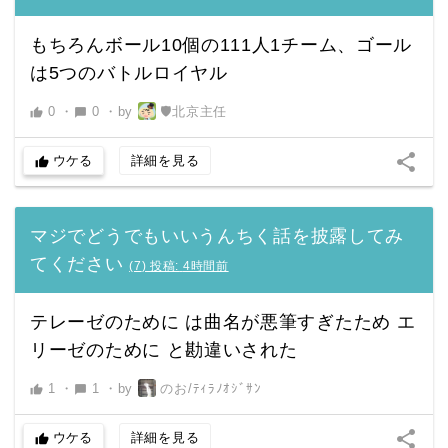
もちろんボール10個の111人1チーム、ゴール
は5つのバトルロイヤル
0
・
0
・
by
🛡北京主任
thumb_up
chat_bubble
share
ウケる
詳細を見る
thumb_up
マジでどうでもいいうんちく話を披露してみ
てください
(
7
)
投稿:
4時間前
テレーゼのために は曲名が悪筆すぎたため エ
リーゼのために と勘違いされた
1
・
1
・
by
のお/ﾃｨﾗﾉｵｼﾞｻﾝ
thumb_up
chat_bubble
share
ウケる
詳細を見る
thumb_up