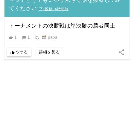
マジでどうでもいいうんちく話を披露してみ
てください
(
7
)
投稿:
4時間前
トーナメントの決勝戦は準決勝の勝者同士
1
・
1
・
by
papa
thumb_up
chat_bubble
share
ウケる
詳細を見る
thumb_up