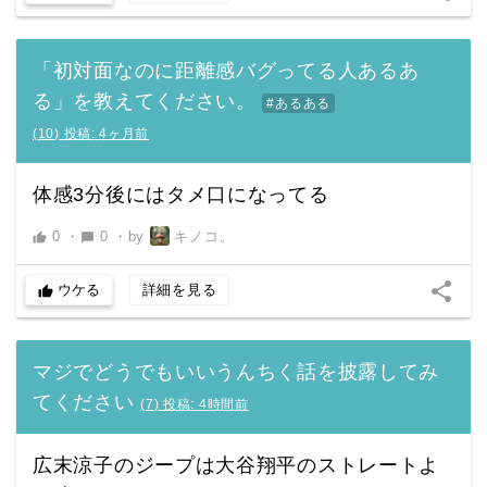
「初対面なのに距離感バグってる人あるあ
る」を教えてください。
#あるある
(
10
)
投稿:
4ヶ月前
体感3分後にはタメ口になってる
0
・
0
・
by
キノコ。
thumb_up
chat_bubble
share
ウケる
詳細を見る
thumb_up
マジでどうでもいいうんちく話を披露してみ
てください
(
7
)
投稿:
4時間前
広末涼子のジープは大谷翔平のストレートよ