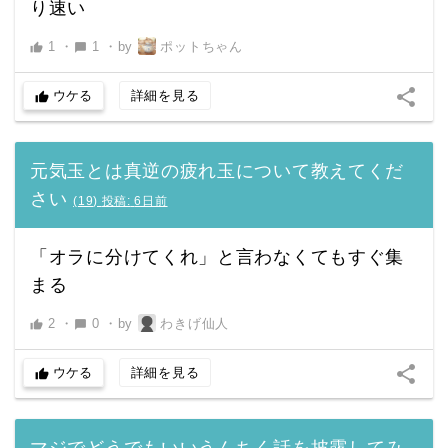
り速い
1
・
1
・
by
ポットちゃん
thumb_up
chat_bubble
share
ウケる
詳細を見る
thumb_up
元気玉とは真逆の疲れ玉について教えてくだ
さい
(
19
)
投稿:
6日前
「オラに分けてくれ」と言わなくてもすぐ集
まる
2
・
0
・
by
わきげ仙人
thumb_up
chat_bubble
share
ウケる
詳細を見る
thumb_up