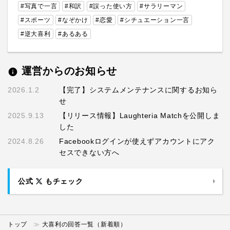
#写真で一言
#和訳
#誤った使い方
#サラリーマン
#スポーツ
#なぞかけ
#恋愛
#シチュエーション一言
#逆大喜利
#あるある
運営からのお知らせ
info
2026.1.2
【完了】システムメンテナンスに関するお知ら
せ
2025.9.13
【リリース情報】Laughteria Matchを公開しま
した
2024.8.26
Facebookログインが使えずアカウントにアク
セスできない方へ
公式
もチェック
トップ
大喜利の回答一覧（新着順）