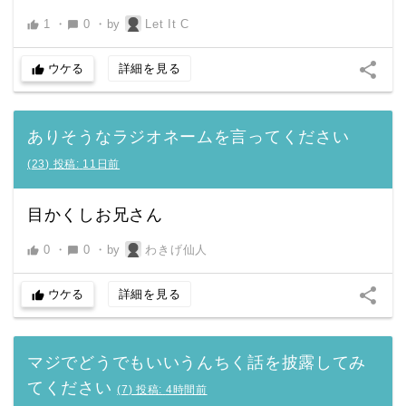
1
・
0
・
by
Let It C
thumb_up
chat_bubble
share
ウケる
詳細を見る
thumb_up
ありそうなラジオネームを言ってください
(
23
)
投稿:
11日前
目かくしお兄さん
0
・
0
・
by
わきげ仙人
thumb_up
chat_bubble
share
ウケる
詳細を見る
thumb_up
マジでどうでもいいうんちく話を披露してみ
てください
(
7
)
投稿:
4時間前