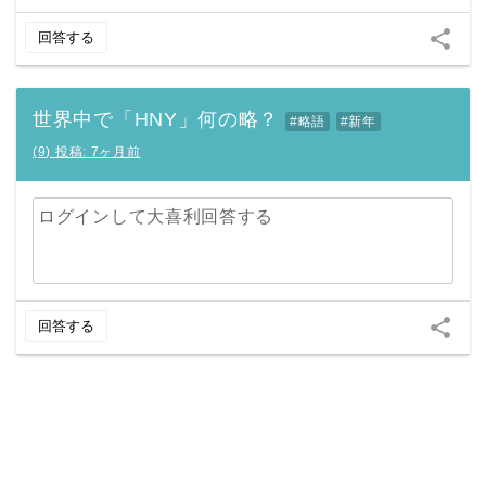
share
回答する
世界中で「HNY」何の略？
#略語
#新年
(
9
)
投稿:
7ヶ月前
ログインして大喜利回答する
share
回答する