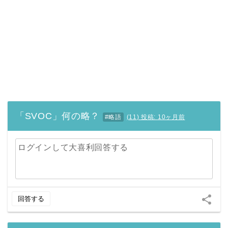
「SVOC」何の略？
#略語
(
11
)
投稿:
10ヶ月前
ログインして大喜利回答する
share
回答する