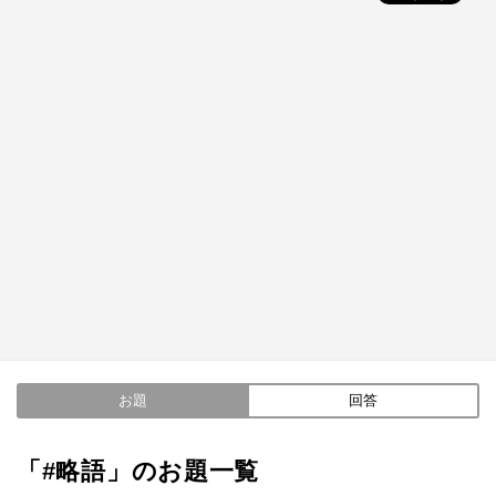
お題
回答
「#略語」のお題一覧