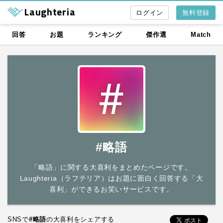
Laughteria
無料登録
回答
お題
ランキング
傑作選
Match
#略語
「略語」に関する大喜利をまとめたページです。
Laughteria（ラフテリア）はお題に面白く回答する「大
喜利」ができるお笑いサービスです。
SNSで
#略語
の大喜利をシェアする