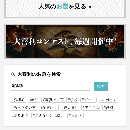
人気の
お題
を見る »
search
大喜利のお題を検索
#穴埋め
#略語
#写真で一言
#学校
#デート
#スポーツ
#誤った使い方
#なぞかけ
#逆大喜利
#アニマル
#恋愛
#あるある
#こんな〇〇は嫌だ
#カルタ