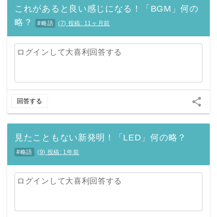
これがあると良い感じになる！「BGM」何の
略？
#略語
(
7
)
投稿:
11ヶ月前
ログインして大喜利回答する
share
回答する
見たこともない新発明！「LED」何の略？
#略語
(
9
)
投稿:
1年前
ログインして大喜利回答する