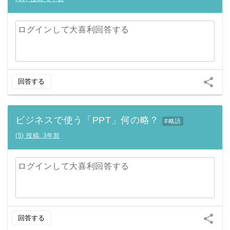
ログインして大喜利回答する
share
回答する
ビジネスで使う「PPT」何の略？
#略語
(
5
)
投稿:
3年前
ログインして大喜利回答する
share
回答する