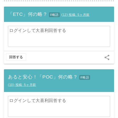
「ETC」何の略？
#略語
(
12
)
投稿:
5ヶ月前
ログインして大喜利回答する
share
回答する
あると安心！「POC」何の略？
#略語
(
10
)
投稿:
5ヶ月前
ログインして大喜利回答する