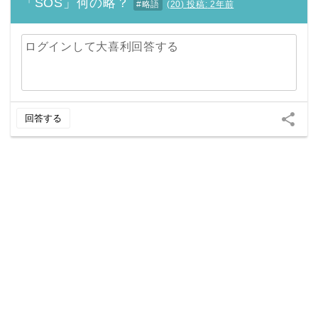
「SOS」何の略？
#略語
(
20
)
投稿:
2年前
ログインして大喜利回答する
share
回答する