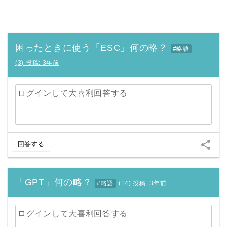
困ったときに使う「ESC」何の略？
#略語
(
3
)
投稿:
3年前
ログインして大喜利回答する
share
回答する
「GPT」何の略？
#略語
(
14
)
投稿:
3年前
ログインして大喜利回答する