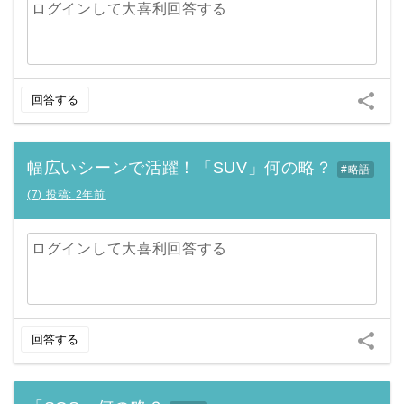
ログインして大喜利回答する
share
回答する
幅広いシーンで活躍！「SUV」何の略？
#略語
(
7
)
投稿:
2年前
ログインして大喜利回答する
share
回答する