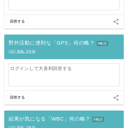
share
回答する
野外活動に便利な「GPS」何の略？
#略語
(
10
)
投稿:
3年前
ログインして大喜利回答する
share
回答する
結果が気になる「WBC」何の略？
#略語
(
10
)
投稿:
3年前