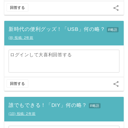
share
回答する
新時代の便利グッズ！「USB」何の略？
#略語
(
8
)
投稿:
2年前
ログインして大喜利回答する
share
回答する
誰でもできる！「DIY」何の略？
#略語
(
10
)
投稿:
2年前