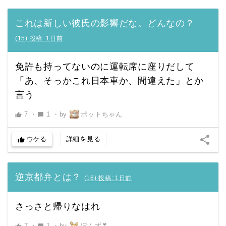
これは新しい彼氏の影響だな。どんなの？
(
15
)
投稿:
1日前
免許も持ってないのに運転席に座りだして
「あ、そっかこれ日本車か、間違えた」とか
言う
7
・
1
・
by
ポットちゃん
thumb_up
chat_bubble
share
ウケる
詳細を見る
thumb_up
逆京都弁とは？
(
16
)
投稿:
1日前
さっさと帰りなはれ
7
・
1
・
by
ぽんず❣