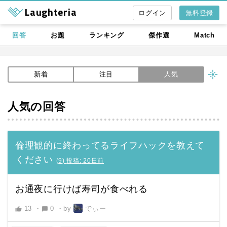
Laughteria
無料登録
回答
お題
ランキング
傑作選
Match
新着
注目
人気
人気の回答
倫理観的に終わってるライフハックを教えて
ください
(
9
)
投稿:
20日前
お通夜に行けば寿司が食べれる
13
・
0
・
by
でぃー
thumb_up
chat_bubble