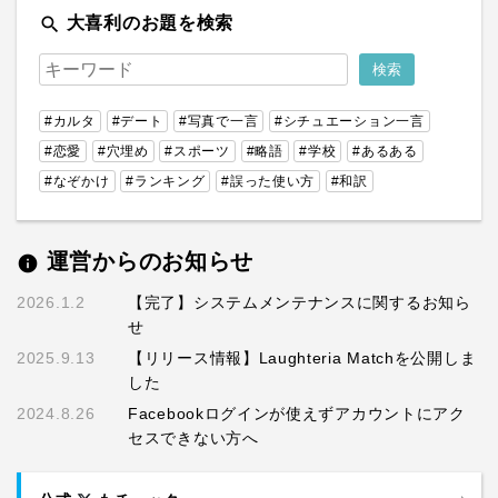
search
大喜利のお題を検索
#カルタ
#デート
#写真で一言
#シチュエーション一言
#恋愛
#穴埋め
#スポーツ
#略語
#学校
#あるある
#なぞかけ
#ランキング
#誤った使い方
#和訳
運営からのお知らせ
info
2026.1.2
【完了】システムメンテナンスに関するお知ら
せ
2025.9.13
【リリース情報】Laughteria Matchを公開しま
した
2024.8.26
Facebookログインが使えずアカウントにアク
セスできない方へ