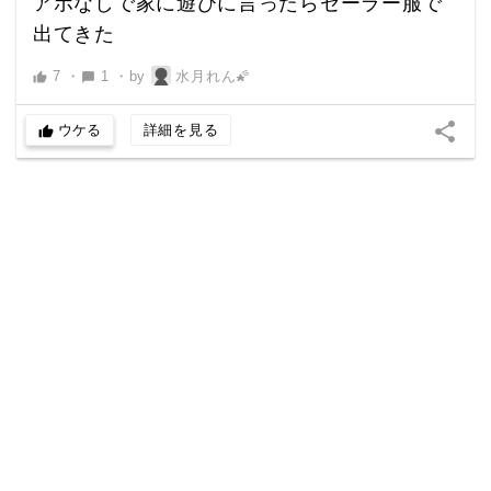
アポなしで家に遊びに言ったらセーラー服で
出てきた
7
・
1
・
by
水月れん🌠
thumb_up
chat_bubble
share
ウケる
詳細を見る
thumb_up