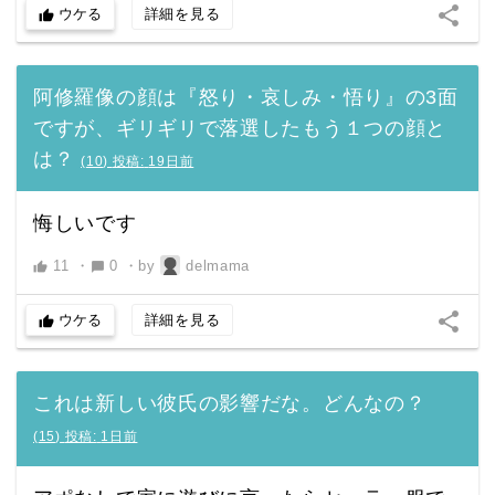
share
ウケる
詳細を見る
thumb_up
阿修羅像の顔は『怒り・哀しみ・悟り』の3面
ですが、ギリギリで落選したもう１つの顔と
は？
(
10
)
投稿:
19日前
悔しいです
11
・
0
・
by
delmama
thumb_up
chat_bubble
share
ウケる
詳細を見る
thumb_up
これは新しい彼氏の影響だな。どんなの？
(
15
)
投稿:
1日前