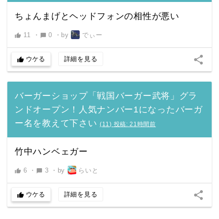
ちょんまげとヘッドフォンの相性が悪い
11
・
0
・
by
でぃー
thumb_up
chat_bubble
share
ウケる
詳細を見る
thumb_up
バーガーショップ「戦国バーガー武将」グラ
ンドオープン！人気ナンバー1になったバーガ
ー名を教えて下さい
(
11
)
投稿:
21時間前
竹中ハンベェガー
6
・
3
・
by
らいと
thumb_up
chat_bubble
share
ウケる
詳細を見る
thumb_up