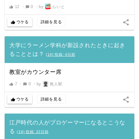
12
・
0
・
by
らいと
thumb_up
chat_bubble
share
ウケる
詳細を見る
thumb_up
大学にラーメン学科が新設されたときに起き
ることとは？
(
14
)
投稿:
4日前
教室がカウンター席
7
・
0
・
by
無人駅
thumb_up
chat_bubble
share
ウケる
詳細を見る
thumb_up
江戸時代の人がプロゲーマーになるとこうな
る
(
18
)
投稿:
22日前