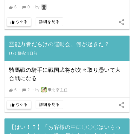
6
・
0
・
by
thumb_up
chat_bubble
share
ウケる
詳細を見る
thumb_up
霊能力者だらけの運動会、何が起きた？
(
17
)
投稿:
3日前
騎馬戦の騎手に戦国武将が次々取り憑いて大
合戦になる
6
・
2
・
by
🛡北京主任
thumb_up
chat_bubble
share
ウケる
詳細を見る
thumb_up
【はい！？】「お客様の中に〇〇〇はいらっ