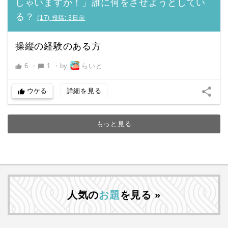
しゃいますか！」誰に何をさせようとしてい
る？
(
17
)
投稿:
3日前
操縦の経験のある方
6
・
1
・
by
らいと
thumb_up
chat_bubble
share
ウケる
詳細を見る
thumb_up
もっと見る
人気の
お題
を見る »