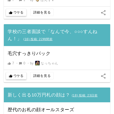
thumb_up
chat_bubble
share
ウケる
詳細を見る
thumb_up
学校の三者面談で「なんで今、○○○すんね
ん！」
(
16
)
投稿:
22時間前
毛穴すっきりパック
7
・
0
・
by
なっちゃん
thumb_up
chat_bubble
share
ウケる
詳細を見る
thumb_up
新しく出る10万円札の顔は？
(
18
)
投稿:
23日前
歴代のお札の顔オールスターズ