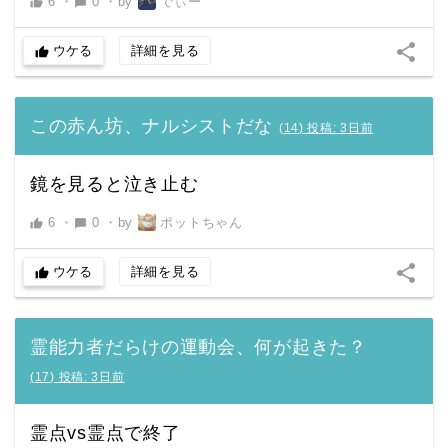
6
・
0
・
by
でぃー
thumb_up
chat_bubble
share
ウケる
詳細を見る
thumb_up
この赤ん坊、ナルシストだな
(
14
)
投稿:
3日前
鏡を見ると泣き止む
6
・
0
・
by
ポットちゃん
thumb_up
chat_bubble
share
ウケる
詳細を見る
thumb_up
霊能力者だらけの運動会、何が起きた？
(
17
)
投稿:
3日前
霊点vs霊点で終了