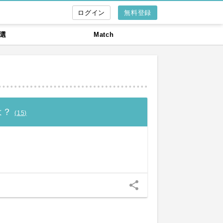
無料登録
選
Match
は？
(
15
)
share