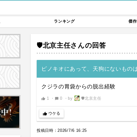
題
ランキング
傑作
🛡北京主任
さんの回答
ピノキオにあって、天狗にないもの
クジラの胃袋からの脱出経験
1
・
0
・
by
🛡北京主任
thumb_up
chat_bubble
ウケる
thumb_up
投稿日時：
2026/7/6 16:25