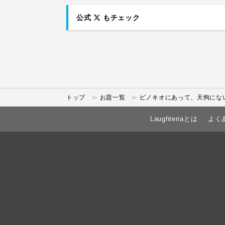
公式
もチェック
トップ
お題一覧
ピノキオにあって、天狗にな
Laughteriaとは
よく