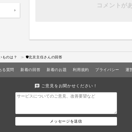
コメントが
いものは？
🛡北京主任さんの回答
ある質問
新着の回答
新着のお題
利用規約
プライバシー
運
message
ご意見をお聞かせください！
メッセージを送信