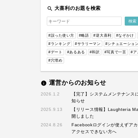
search
大喜利のお題を検索
#誤った使い方
#略語
#逆大喜利
#なぞかけ
#ランキング
#サラリーマン
#シチュエーショ
#デート
#あるある
#和訳
#写真で一言
#ア
#穴埋め
運営からのお知らせ
info
2026.1.2
【完了】システムメンテナンス
知らせ
2025.9.13
【リリース情報】Laughteria M
開しました
2024.8.26
Facebookログインが使えずア
アクセスできない方へ