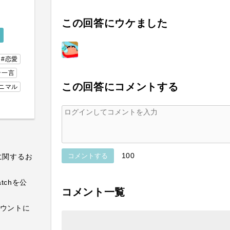
この回答にウケました
#恋愛
ン一言
この回答にコメントする
ニマル
100
コメントする
に関するお
atchを公
コメント一覧
カウントに