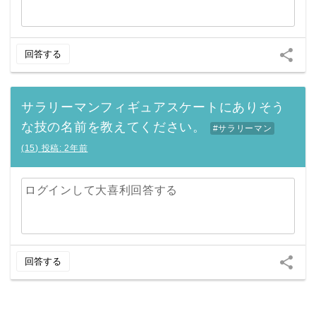
share
回答する
サラリーマンフィギュアスケートにありそう
な技の名前を教えてください。
#サラリーマン
(
15
)
投稿:
2年前
ログインして大喜利回答する
share
回答する