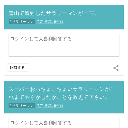
雪山で遭難したサラリーマンが一言。
#サラリーマン
(
22
)
投稿:
6年前
ログインして大喜利回答する
share
回答する
スーパーおっちょこちょいサラリーマンがこ
れまでやらかしたかことを教えて下さい。
#サラリーマン
(
17
)
投稿:
6年前
ログインして大喜利回答する