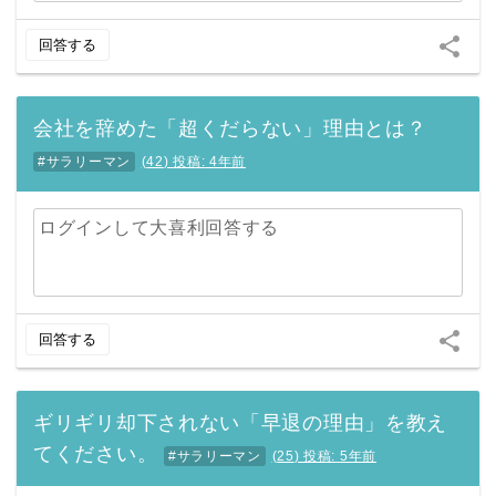
share
回答する
会社を辞めた「超くだらない」理由とは？
#サラリーマン
(
42
)
投稿:
4年前
ログインして大喜利回答する
share
回答する
ギリギリ却下されない「早退の理由」を教え
てください。
#サラリーマン
(
25
)
投稿:
5年前