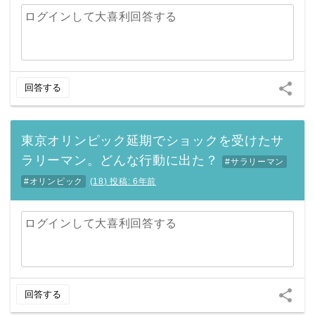
ログインして大喜利回答する
share
回答する
東京オリンピック延期でショックを受けたサ
ラリーマン。どんな行動に出た？
#サラリーマン
#オリンピック
(
18
)
投稿:
6年前
ログインして大喜利回答する
share
回答する