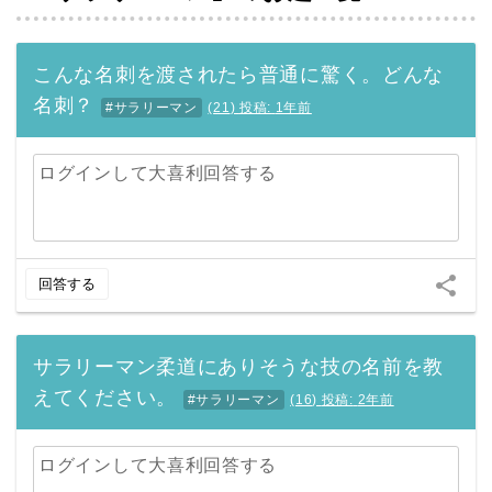
こんな名刺を渡されたら普通に驚く。どんな
名刺？
#サラリーマン
(
21
)
投稿:
1年前
ログインして大喜利回答する
share
回答する
サラリーマン柔道にありそうな技の名前を教
えてください。
#サラリーマン
(
16
)
投稿:
2年前
ログインして大喜利回答する