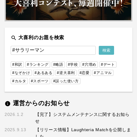
search
大喜利のお題を検索
#和訳
#ランキング
#略語
#学校
#穴埋め
#デート
#なぞかけ
#あるある
#逆大喜利
#恋愛
#アニマル
#カルタ
#スポーツ
#誤った使い方
運営からのお知らせ
info
2026.1.2
【完了】システムメンテナンスに関するお知ら
せ
2025.9.13
【リリース情報】Laughteria Matchを公開しま
した