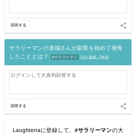
share
回答する
サラリーマンの道端さんが副業を始めて後悔
したこととは？
#サラリーマン
(
10
)
投稿:
7年前
ログインして大喜利回答する
share
回答する
Laughteriaに登録して、
#サラリーマン
の大