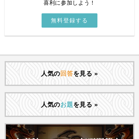
喜利に参加しよう！
無料登録する
人気の
回答
を見る »
人気の
お題
を見る »