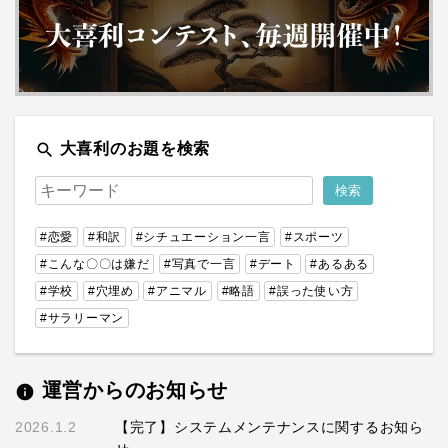
search
大喜利のお題を検索
#恋愛
#和訳
#シチュエーション一言
#スポーツ
#こんな〇〇は嫌だ
#写真で一言
#デート
#あるある
#学校
#穴埋め
#アニマル
#略語
#誤った使い方
#サラリーマン
運営からのお知らせ
info
2026.1.2
【完了】システムメンテナンスに関するお知ら