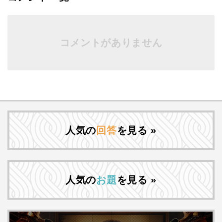
コメントがありません
人気の
回答
を見る »
人気の
お題
を見る »