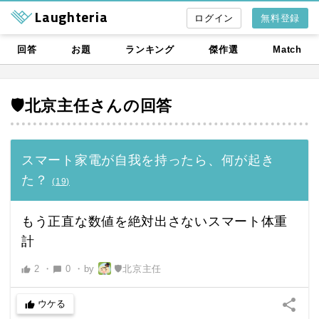
Laughteria
無料登録
回答
お題
ランキング
傑作選
Match
🛡北京主任
さんの回答
スマート家電が自我を持ったら、何が起き
た？
(
19
)
もう正直な数値を絶対出さないスマート体重
計
2
・
0
・
by
🛡北京主任
thumb_up
chat_bubble
share
ウケる
thumb_up