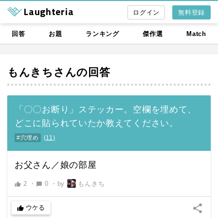
Laughteria
無料登録
回答
お題
ランキング
傑作選
Match
もんきち
さんの回答
「〇〇お断り」ステッカー。空欄を埋めて、
どこに貼られていたか教えてください。
#穴埋め
(
11
)
お父さん／娘の部屋
2
・
0
・
by
もんきち
thumb_up
chat_bubble
share
ウケる
thumb_up