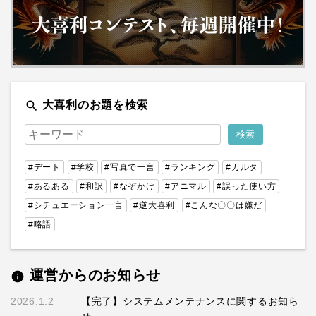
search
大喜利のお題を検索
#デート
#学校
#写真で一言
#ランキング
#カルタ
#あるある
#和訳
#なぞかけ
#アニマル
#誤った使い方
#シチュエーション一言
#逆大喜利
#こんな〇〇は嫌だ
#略語
運営からのお知らせ
info
2026.1.2
【完了】システムメンテナンスに関するお知ら