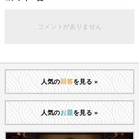
コメントがありません
人気の
回答
を見る »
人気の
お題
を見る »