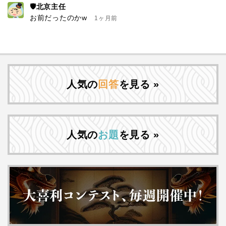
🛡北京主任
お前だったのかw
1ヶ月前
人気の
回答
を見る »
人気の
お題
を見る »