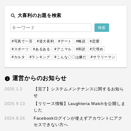
search
大喜利のお題を検索
#写真で一言
#逆大喜利
#デート
#略語
#恋愛
#スポーツ
#あるある
#アニマル
#和訳
#穴埋め
#カルタ
#ランキング
#こんな〇〇は嫌だ
#サラリーマン
運営からのお知らせ
info
2026.1.2
【完了】システムメンテナンスに関するお知ら
せ
2025.9.13
【リリース情報】Laughteria Matchを公開しま
した
2024.8.26
Facebookログインが使えずアカウントにアク
セスできない方へ