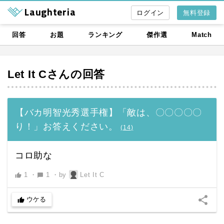
Laughteria
無料登録
回答
お題
ランキング
傑作選
Match
Let It C
さんの回答
【バカ明智光秀選手権】「敵は、〇〇〇〇〇
り！」お答えください。
(
14
)
コロ助な
1
・
1
・
by
Let It C
thumb_up
chat_bubble
share
ウケる
thumb_up