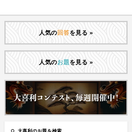
人気の
回答
を見る »
人気の
お題
を見る »
search
大喜利のお題を検索