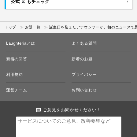
公式
もチェック
トップ
お題一覧
誕生日を迎えたアナウンサーが、朝のニュースで
Laughteriaとは
よくある質問
新着の回答
新着のお題
利用規約
プライバシー
運営チーム
お問い合わせ
message
ご意見をお聞かせください！