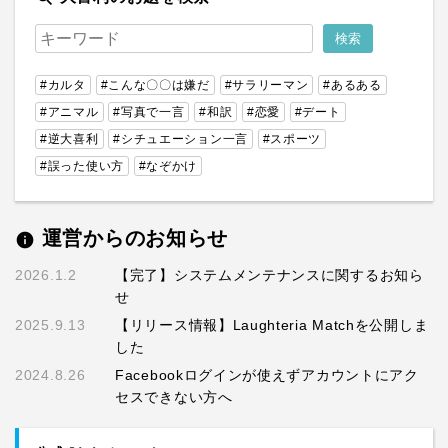
#カルタ
#こんな〇〇は嫌だ
#サラリーマン
#あるある
#アニマル
#写真で一言
#和訳
#恋愛
#デート
#逆大喜利
#シチュエーション一言
#スポーツ
#誤った使い方
#なぞかけ
運営からのお知らせ
info
2026.1.2
【完了】システムメンテナンスに関するお知ら
せ
2025.9.13
【リリース情報】Laughteria Matchを公開しま
した
2024.8.26
Facebookログインが使えずアカウントにアク
セスできない方へ