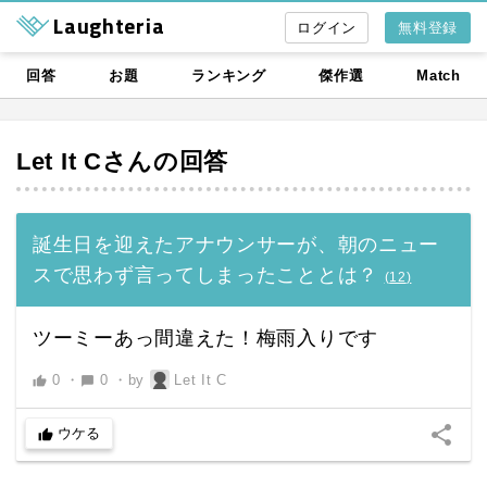
Laughteria
無料登録
回答
お題
ランキング
傑作選
Match
Let It C
さんの回答
誕生日を迎えたアナウンサーが、朝のニュー
スで思わず言ってしまったこととは？
(
12
)
ツーミーあっ間違えた！梅雨入りです
0
・
0
・
by
Let It C
thumb_up
chat_bubble
share
ウケる
thumb_up