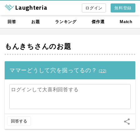
Laughteria
無料登録
回答
お題
ランキング
傑作選
Match
もんきち
さんのお題
ママーどうして穴を掘ってるの？
(
22
)
ログインして大喜利回答する
share
回答する