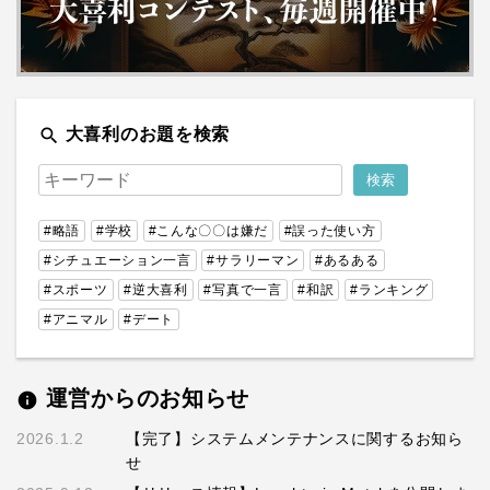
search
大喜利のお題を検索
#略語
#学校
#こんな〇〇は嫌だ
#誤った使い方
#シチュエーション一言
#サラリーマン
#あるある
#スポーツ
#逆大喜利
#写真で一言
#和訳
#ランキング
#アニマル
#デート
運営からのお知らせ
info
2026.1.2
【完了】システムメンテナンスに関するお知ら
せ