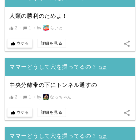
人類の勝利のためよ！
2
・
1
・
by
らいと
thumb_up
chat_bubble
share
ウケる
詳細を見る
thumb_up
ママーどうして穴を掘ってるの？
(
22
)
中央分離帯の下にトンネル通すの
2
・
1
・
by
なっちゃん
thumb_up
chat_bubble
share
ウケる
詳細を見る
thumb_up
ママーどうして穴を掘ってるの？
(
22
)