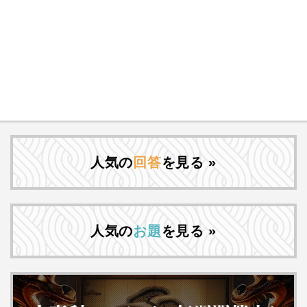
人気の
回答
を見る »
人気の
お題
を見る »