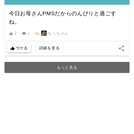
今日お母さんPMSだからのんびりと過ごす
ね。
2
・
1
・
by
なっちゃん
thumb_up
chat_bubble
share
ウケる
詳細を見る
thumb_up
もっと見る