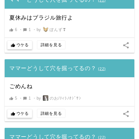
(
22
)
夏休みはブラジル旅行よ
6
・
1
・
by
ぽんず❣
thumb_up
chat_bubble
share
ウケる
詳細を見る
thumb_up
ママーどうして穴を掘ってるの？
(
22
)
ごめんね
5
・
1
・
by
のお/ﾃｨﾗﾉｵｼﾞｻﾝ
thumb_up
chat_bubble
share
ウケる
詳細を見る
thumb_up
ママーどうして穴を掘ってるの？
(
22
)