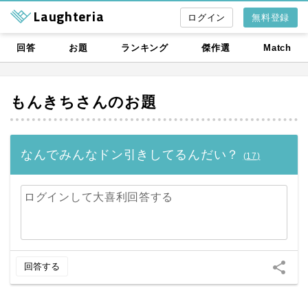
Laughteria
無料登録
回答
お題
ランキング
傑作選
Match
もんきち
さんのお題
なんでみんなドン引きしてるんだい？
(
17
)
ログインして大喜利回答する
share
回答する