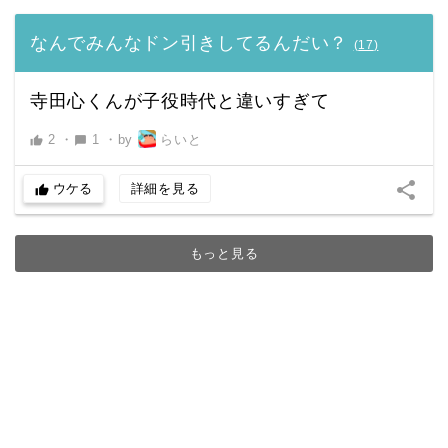
なんでみんなドン引きしてるんだい？
(
17
)
寺田心くんが子役時代と違いすぎて
2
・
1
・
by
らいと
thumb_up
chat_bubble
share
ウケる
詳細を見る
thumb_up
もっと見る