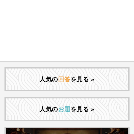
人気の
回答
を見る »
人気の
お題
を見る »