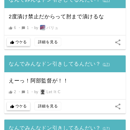
(
17
)
2度漬け禁止だからって肘まで漬けるな
6
・
1
・
by
バリュ
thumb_up
chat_bubble
share
ウケる
詳細を見る
thumb_up
なんでみんなドン引きしてるんだい？
(
17
)
えーっ！阿部監督が！！
2
・
1
・
by
Let It C
thumb_up
chat_bubble
share
ウケる
詳細を見る
thumb_up
なんでみんなドン引きしてるんだい？
(
17
)