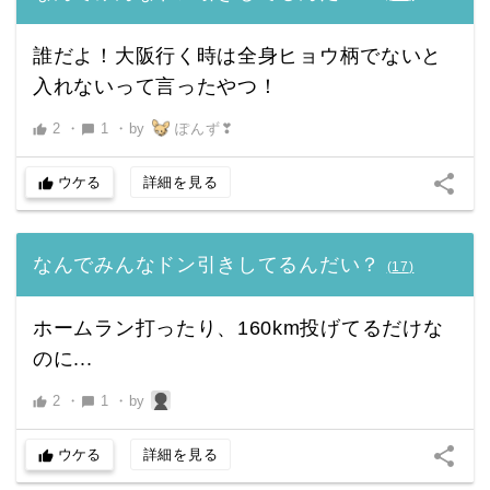
誰だよ！大阪行く時は全身ヒョウ柄でないと
入れないって言ったやつ！
2
・
1
・
by
ぽんず❣
thumb_up
chat_bubble
share
ウケる
詳細を見る
thumb_up
なんでみんなドン引きしてるんだい？
(
17
)
ホームラン打ったり、160km投げてるだけな
のに...
2
・
1
・
by
thumb_up
chat_bubble
share
ウケる
詳細を見る
thumb_up