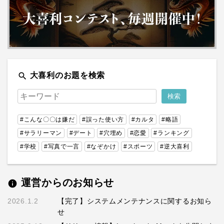
search
大喜利のお題を検索
#こんな〇〇は嫌だ
#誤った使い方
#カルタ
#略語
#サラリーマン
#デート
#穴埋め
#恋愛
#ランキング
#学校
#写真で一言
#なぞかけ
#スポーツ
#逆大喜利
運営からのお知らせ
info
2026.1.2
【完了】システムメンテナンスに関するお知ら
せ