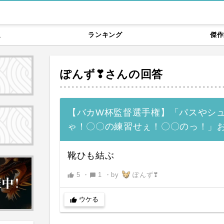
題
ランキング
傑作
ぽんず❣
さんの回答
【バカW杯監督選手権】「パスやシ
ゃ！〇〇の練習せぇ！〇〇のっ！」
靴ひも結ぶ
5
・
1
・
by
ぽんず❣
thumb_up
chat_bubble
ウケる
thumb_up