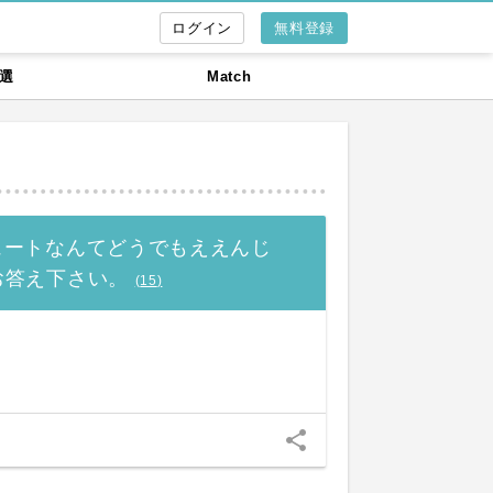
無料登録
選
Match
ュートなんてどうでもええんじ
お答え下さい。
(
15
)
share