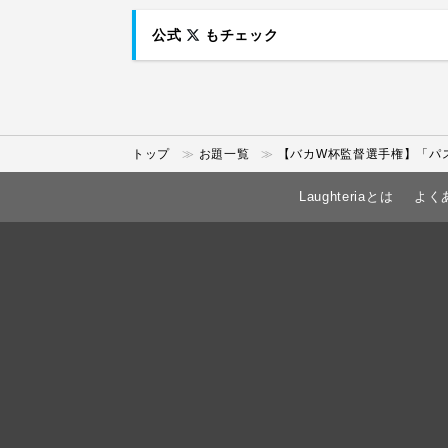
公式
もチェック
トップ
お題一覧
【バカW杯監督選手権】「パ
Laughteriaとは
よく