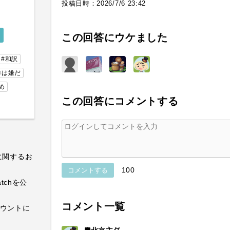
投稿日時：
2026/7/6 23:42
この回答にウケました
#和訳
〇は嫌だ
め
この回答にコメントする
に関するお
100
コメントする
atchを公
コメント一覧
カウントに