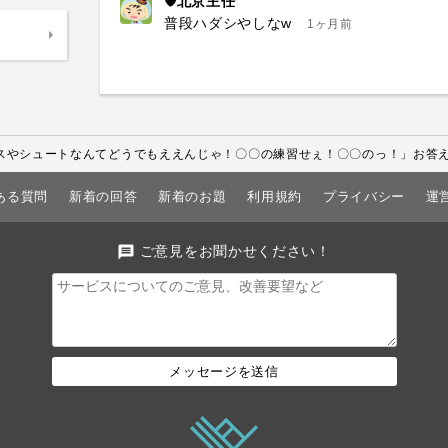
🛡北京主任
普段ハダシやしなw
1ヶ月前
スやシュートなんてどうでもええんじゃ！〇〇の練習せぇ！〇〇のっ！」お答
ある質問
新着の回答
新着のお題
利用規約
プライバシー
運
message
ご意見をお聞かせください！
メッセージを送信