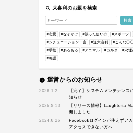
search
大喜利のお題を検索
#恋愛
#なぞかけ
#誤った使い方
#スポーツ
#シチュエーション一言
#逆大喜利
#こんな〇
#学校
#あるある
#アニマル
#カルタ
#穴埋
#略語
運営からのお知らせ
info
2026.1.2
【完了】システムメンテナンス
知らせ
2025.9.13
【リリース情報】Laughteria M
開しました
2024.8.26
Facebookログインが使えずア
アクセスできない方へ