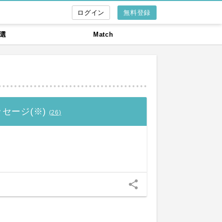
無料登録
選
Match
セージ(※)
(
26
)
share