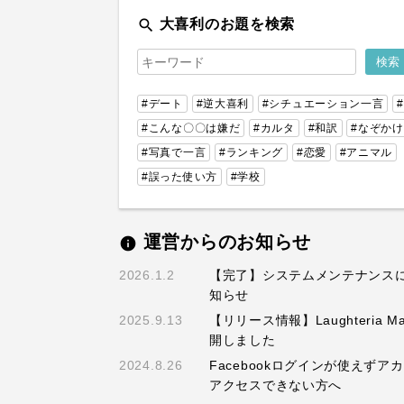
search
大喜利のお題を検索
#デート
#逆大喜利
#シチュエーション一言
#こんな〇〇は嫌だ
#カルタ
#和訳
#なぞかけ
#写真で一言
#ランキング
#恋愛
#アニマル
#誤った使い方
#学校
運営からのお知らせ
info
2026.1.2
【完了】システムメンテナンス
知らせ
2025.9.13
【リリース情報】Laughteria M
開しました
2024.8.26
Facebookログインが使えずア
アクセスできない方へ