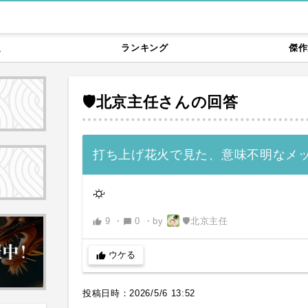
題
ランキング
傑作
🛡北京主任
さんの回答
打ち上げ花火で見た、意味不明なメッ
⛮
9
・
0
・
by
🛡北京主任
thumb_up
chat_bubble
ウケる
thumb_up
投稿日時：
2026/5/6 13:52