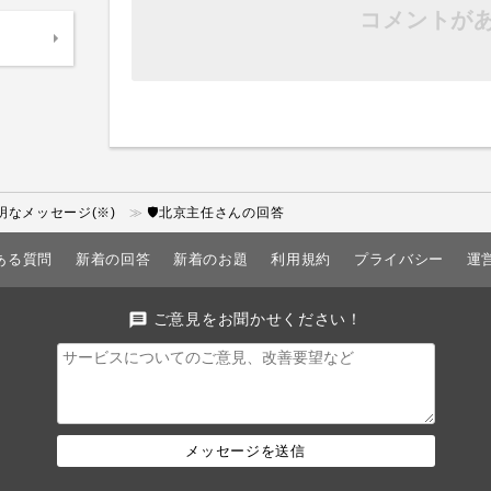
コメントが
なメッセージ(※)
🛡北京主任さんの回答
ある質問
新着の回答
新着のお題
利用規約
プライバシー
運
message
ご意見をお聞かせください！
メッセージを送信