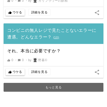
0
・
0
・
by
カリフラワーの妖精
thumb_up
chat_bubble
share
ウケる
詳細を見る
thumb_up
コンビニの無人レジで見たことないエラーに
遭遇。どんなエラー？
(
10
)
それ、本当に必要ですか？
0
・
0
・
by
野暮©︎
thumb_up
chat_bubble
share
ウケる
詳細を見る
thumb_up
もっと見る