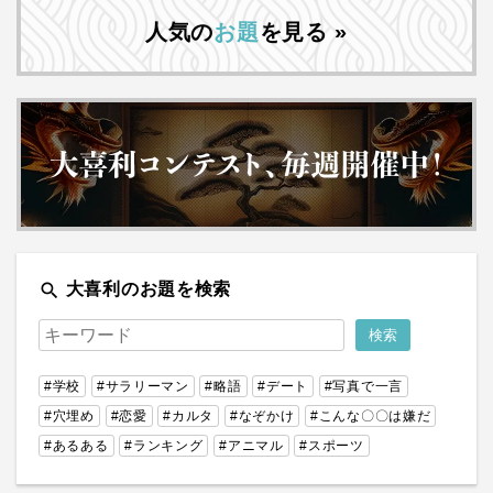
人気の
お題
を見る »
search
大喜利のお題を検索
#学校
#サラリーマン
#略語
#デート
#写真で一言
#穴埋め
#恋愛
#カルタ
#なぞかけ
#こんな〇〇は嫌だ
#あるある
#ランキング
#アニマル
#スポーツ