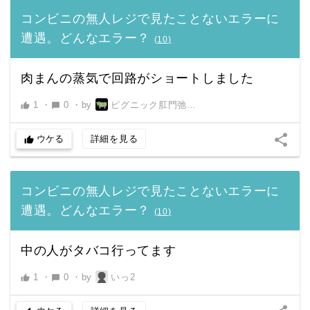
コンビニの無人レジで見たことないエラーに
遭遇。どんなエラー？
(
10
)
肉まんの蒸気で回路がショートしました
1
・
0
・
by
ピグニック肛門弛緩男
thumb_up
chat_bubble
share
ウケる
詳細を見る
thumb_up
コンビニの無人レジで見たことないエラーに
遭遇。どんなエラー？
(
10
)
中の人がタバコ行ってます
1
・
0
・
by
いっ2
thumb_up
chat_bubble