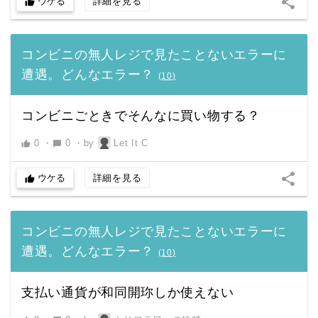
share
ウケる
詳細を見る
thumb_up
コンビニの無人レジで見たことないエラーに
遭遇。どんなエラー？
(
10
)
コンビニごときでそんなに買い物する？
0
・
0
・
by
Let It C
thumb_up
chat_bubble
share
ウケる
詳細を見る
thumb_up
コンビニの無人レジで見たことないエラーに
遭遇。どんなエラー？
(
10
)
支払い通貨が和同開珎しか使えない