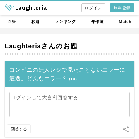
Laughteria
無料登録
回答
お題
ランキング
傑作選
Match
Laughteria
さんのお題
コンビニの無人レジで見たことないエラーに
遭遇。どんなエラー？
(
10
)
ログインして大喜利回答する
share
回答する