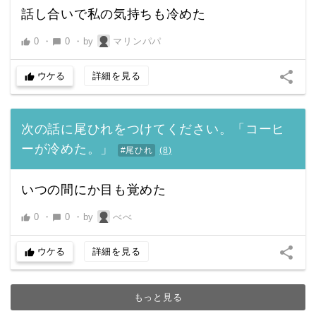
話し合いで私の気持ちも冷めた
0
・
0
・
by
マリンパパ
thumb_up
chat_bubble
share
ウケる
詳細を見る
thumb_up
次の話に尾ひれをつけてください。「コーヒ
ーが冷めた。」
#尾ひれ
(
8
)
いつの間にか目も覚めた
0
・
0
・
by
べべ
thumb_up
chat_bubble
share
ウケる
詳細を見る
thumb_up
もっと見る