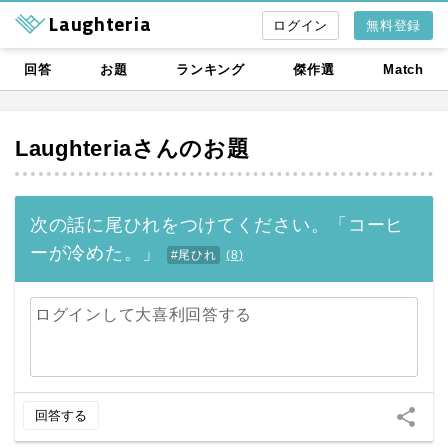
Laughteria
無料登録
回答
お題
ランキング
傑作選
Match
Laughteria
さんのお題
次の話に尾ひれをつけてください。「コーヒ
ーが冷めた。」
#尾ひれ
(
8
)
ログインして大喜利回答する
share
回答する