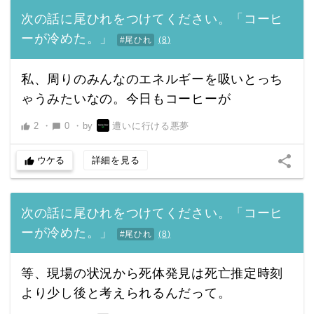
次の話に尾ひれをつけてください。「コーヒ
ーが冷めた。」
#尾ひれ
(
8
)
私、周りのみんなのエネルギーを吸いとっち
ゃうみたいなの。今日もコーヒーが
2
・
0
・
by
遭いに行ける悪夢
thumb_up
chat_bubble
share
ウケる
詳細を見る
thumb_up
次の話に尾ひれをつけてください。「コーヒ
ーが冷めた。」
#尾ひれ
(
8
)
等、現場の状況から死体発見は死亡推定時刻
より少し後と考えられるんだって。