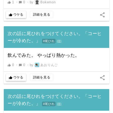
1
・
0
・
by
Bokemon
thumb_up
chat_bubble
share
ウケる
詳細を見る
thumb_up
次の話に尾ひれをつけてください。「コーヒ
ーが冷めた。」
#尾ひれ
(
8
)
飲んでみた。 やっぱり熱かった。
0
・
0
・
by
あおりんご
thumb_up
chat_bubble
share
ウケる
詳細を見る
thumb_up
次の話に尾ひれをつけてください。「コーヒ
ーが冷めた。」
#尾ひれ
(
8
)