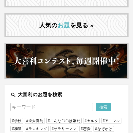
人気の
お題
を見る »
search
大喜利のお題を検索
#学校
#逆大喜利
#こんな〇〇は嫌だ
#カルタ
#アニマル
#和訳
#ランキング
#サラリーマン
#恋愛
#なぞかけ