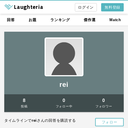
Laughteria
無料登録
回答
お題
ランキング
傑作選
Match
rei
8
0
0
投稿
フォロー中
フォロワー
タイムラインで
rei
さんの回答を購読する
フォロー