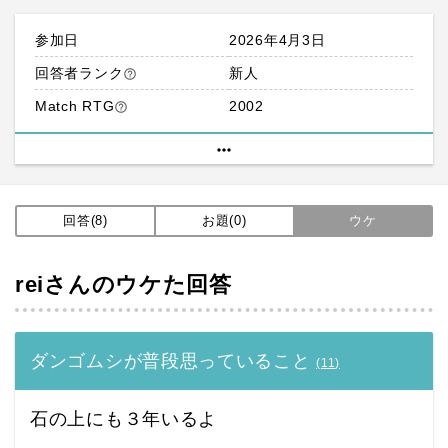
参加日
2026年4月3日
回答者ランク
新人
help_outline
Match RTG
2002
help_outline
more_horiz
回答(8)
お題(0)
ウケ
reiさんのウケた回答
ダンゴムシが普段思っていること
(
11
)
石の上にも３年いるよ