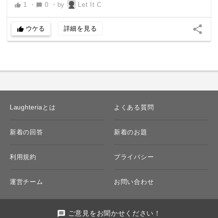
1
・
0
・
by
Let It C
thumb_up
chat_bubble
share
ウケる
詳細を見る
thumb_up
Laughteriaとは
よくある質問
新着の回答
新着のお題
利用規約
プライバシー
運営チーム
お問い合わせ
message
ご意見をお聞かせください！