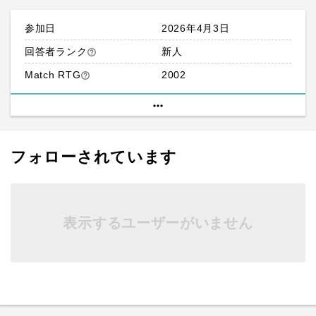
参加日
2026年4月3日
回答者ランク
新人
help_outline
Match RTG
2002
help_outline
more_horiz
フォローされています
表示するユーザーがいません