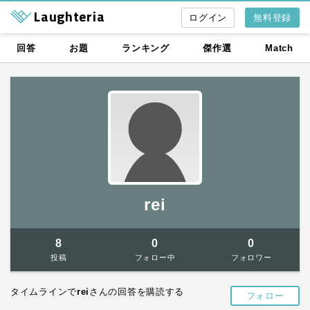
Laughteria
無料登録
回答
お題
ランキング
傑作選
Match
rei
8
0
0
投稿
フォロー中
フォロワー
タイムラインで
rei
さんの回答を購読する
フォロー