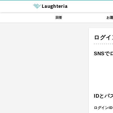
Laughteria
回答
お
ログイ
SNSで
IDと
ログインID