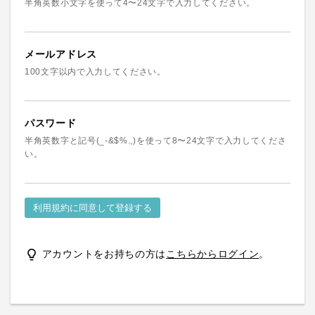
半角英数小文字を使って4〜24文字で入力してください。
メールアドレス
100文字以内で入力してください。
パスワード
半角英数字と記号(_-&$%.,)を使って8〜24文字で入力してくださ
い。
利用規約に同意して登録する
lightbulb_outline
アカウントをお持ちの方は
こちらからログイン
。