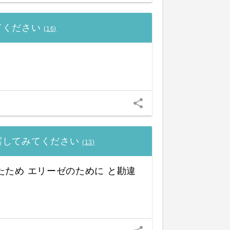
てください
(
16
)
share
露してみてください
(
13
)
たため エリーゼのために と勘違