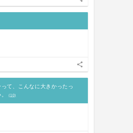
share
ンって、こんなに大きかったっ
い。
(
10
)