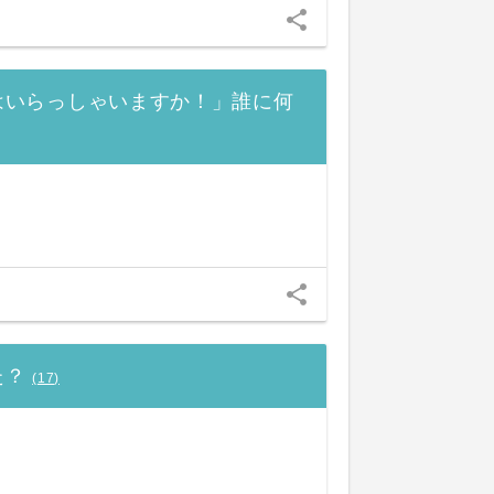
share
はいらっしゃいますか！」誰に何
share
た？
(
17
)