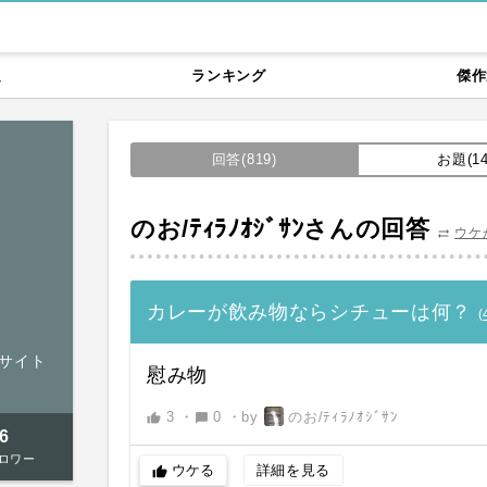
題
ランキング
傑作
回答(819)
お題(14
のお/ﾃｨﾗﾉｵｼﾞｻﾝさんの回答
ウケ
sync_alt
カレーが飲み物ならシチューは何？
(
某サイト
慰み物
3
・
0
・
by
のお/ﾃｨﾗﾉｵｼﾞｻﾝ
thumb_up
chat_bubble
6
ロワー
ウケる
詳細を見る
thumb_up