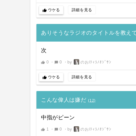
ウケる
詳細を見る
thumb_up
ありそうなラジオのタイトルを教え
次
0
・
0
・
by
のお/ﾃｨﾗﾉｵｼﾞｻﾝ
thumb_up
chat_bubble
ウケる
詳細を見る
thumb_up
こんな偉人は嫌だ
(
12
)
中指がピーン
1
・
0
・
by
のお/ﾃｨﾗﾉｵｼﾞｻﾝ
thumb_up
chat_bubble