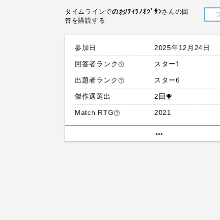
タイムラインで
のお/ﾃｨﾗﾉｵｼﾞｻﾝ
さんの回
答を購読する
参加日
2025年12月24日
回答者ランク
スター1
help_outline
出題者ランク
スター6
help_outline
傑作選選出
2回
emoji_events
Match RTG
2021
help_outline
more_horiz