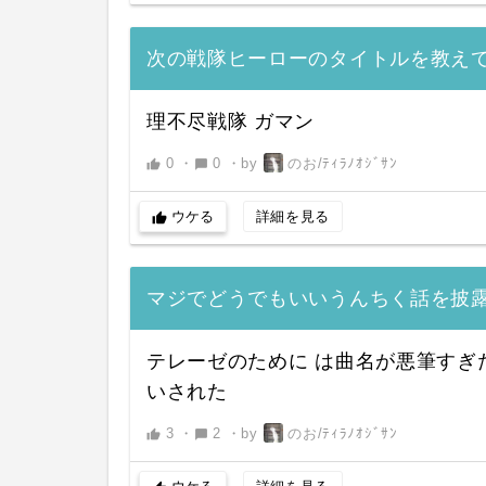
次の戦隊ヒーローのタイトルを教え
理不尽戦隊 ガマン
0
・
0
・
by
のお/ﾃｨﾗﾉｵｼﾞｻﾝ
thumb_up
chat_bubble
ウケる
詳細を見る
thumb_up
マジでどうでもいいうんちく話を披
テレーゼのために は曲名が悪筆すぎ
いされた
3
・
2
・
by
のお/ﾃｨﾗﾉｵｼﾞｻﾝ
thumb_up
chat_bubble