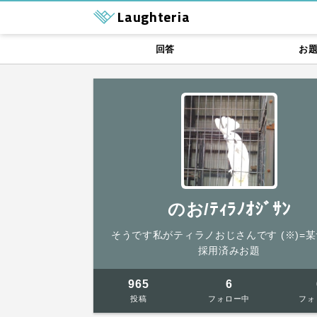
Laughteria
回答
お
のお/ﾃｨﾗﾉｵｼﾞｻﾝ
そうです私がティラノおじさんです (※)=
採用済みお題
965
6
投稿
フォロー中
フォ