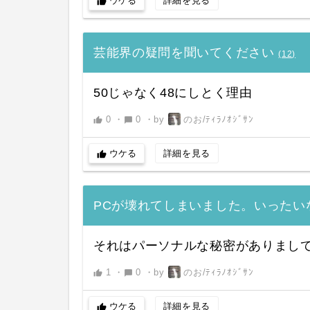
ウケる
詳細を見る
thumb_up
芸能界の疑問を聞いてください
(
12
)
50じゃなく48にしとく理由
0
・
0
・
by
のお/ﾃｨﾗﾉｵｼﾞｻﾝ
thumb_up
chat_bubble
ウケる
詳細を見る
thumb_up
PCが壊れてしまいました。いったい
それはパーソナルな秘密がありまし
1
・
0
・
by
のお/ﾃｨﾗﾉｵｼﾞｻﾝ
thumb_up
chat_bubble
ウケる
詳細を見る
thumb_up