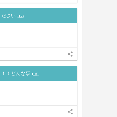
ください
(
17
)
share
！！！どんな事
(
16
)
share