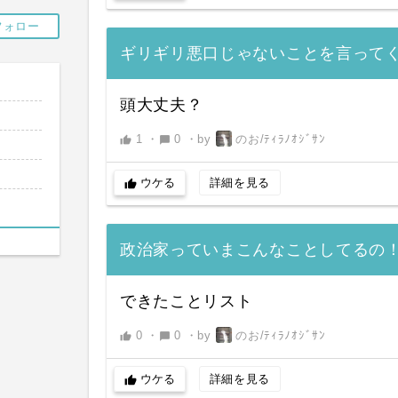
フォロー
ギリギリ悪口じゃないことを言って
頭大丈夫？
1
・
0
・
by
のお/ﾃｨﾗﾉｵｼﾞｻﾝ
thumb_up
chat_bubble
ウケる
詳細を見る
thumb_up
政治家っていまこんなことしてるの
できたことリスト
0
・
0
・
by
のお/ﾃｨﾗﾉｵｼﾞｻﾝ
thumb_up
chat_bubble
ウケる
詳細を見る
thumb_up