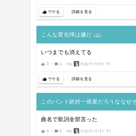
ウケる
詳細を見る
thumb_up
こんな変化球は嫌だ
(
12
)
いつまでも消えてる
3
・
1
・
by
のお/ﾃｨﾗﾉｵｼﾞｻﾝ
thumb_up
chat_bubble
ウケる
詳細を見る
thumb_up
このバンド絶対一発屋だろうななぜ
曲名で歌詞全部言った
3
・
0
・
by
のお/ﾃｨﾗﾉｵｼﾞｻﾝ
thumb_up
chat_bubble