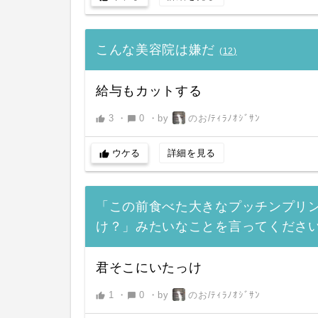
こんな美容院は嫌だ
(
12
)
給与もカットする
3
・
0
・
by
のお/ﾃｨﾗﾉｵｼﾞｻﾝ
thumb_up
chat_bubble
ウケる
詳細を見る
thumb_up
「この前食べた大きなプッチンプリ
け？」みたいなことを言ってくださ
君そこにいたっけ
1
・
0
・
by
のお/ﾃｨﾗﾉｵｼﾞｻﾝ
thumb_up
chat_bubble