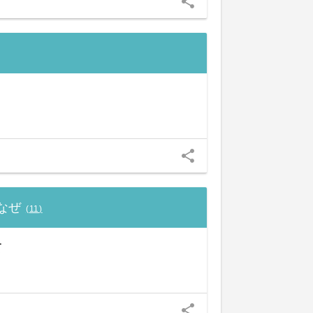
share
share
なぜ
(
11
)
て
share