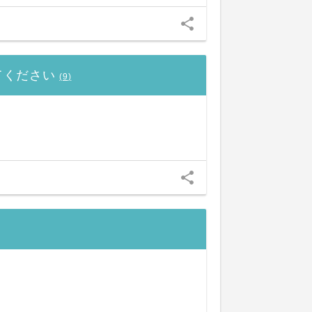
share
てください
(
9
)
share