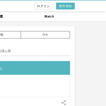
無料登録
選
Match
6)
ウケ
が多い順
4
)
share