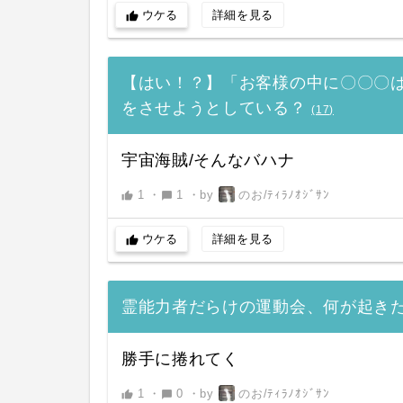
ウケる
詳細を見る
thumb_up
【はい！？】「お客様の中に〇〇〇
をさせようとしている？
(
17
)
宇宙海賊/そんなバハナ
1
・
1
・
by
のお/ﾃｨﾗﾉｵｼﾞｻﾝ
thumb_up
chat_bubble
ウケる
詳細を見る
thumb_up
霊能力者だらけの運動会、何が起き
勝手に捲れてく
1
・
0
・
by
のお/ﾃｨﾗﾉｵｼﾞｻﾝ
thumb_up
chat_bubble