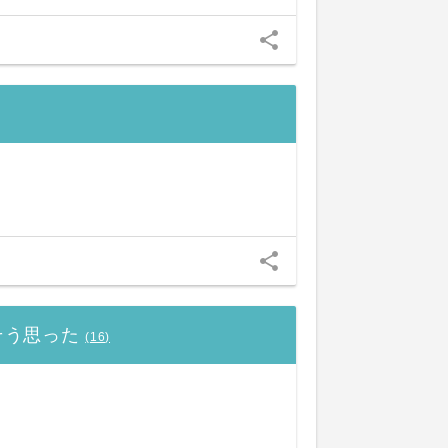
share
share
そう思った
(
16
)