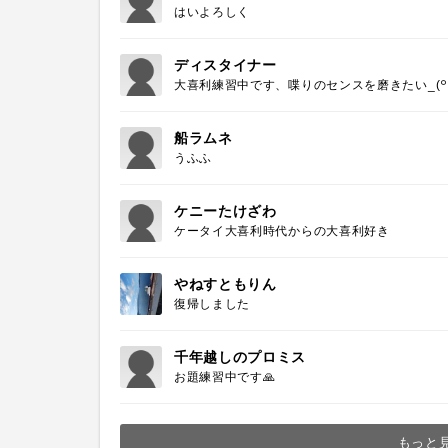
はいよろしく
ディスタイナー
大喜利練習中です、喋りのセンスを磨きたい_(꒪ཀ
船ラムネ
うふふ
ケニーたけざわ
ケータイ大喜利時代からの大喜利好き
やねすともりん
復帰しました
千年越しのプロミス
お題練習中です🙏
もっと