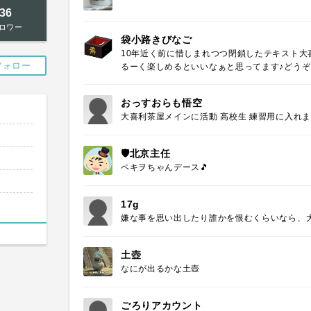
36
ロワー
袋小路きびなご
10年近く前に惜しまれつつ閉鎖したテキスト
フォロー
るーく楽しめるといいなぁと思ってます♪どうぞよ
おっすおらも悟空
大喜利茶屋メインに活動 高校生 練習用に入れ
🛡北京主任
ペキヲちゃんデース🎵
17g
嫌な事を思い出したり誰かを恨むくらいなら、
土壺
なにが出るかな土壺
ごろりアカウント