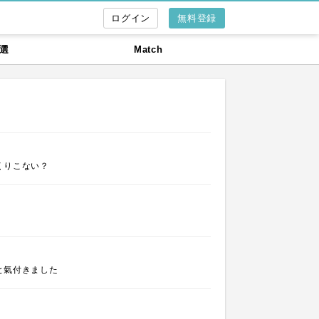
無料登録
選
Match
くりこない？
と氣付きました