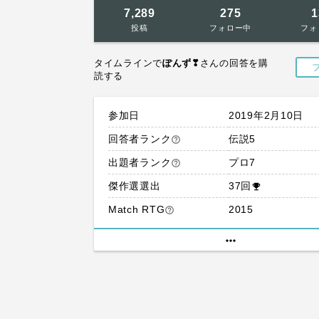
7,289
275
1
投稿
フォロー中
フォ
タイムラインで
ぽんず❣
さんの回答を購
読する
参加日
2019年2月10日
回答者ランク
伝説5
help_outline
出題者ランク
プロ7
help_outline
傑作選選出
37回
emoji_events
Match RTG
2015
help_outline
more_horiz