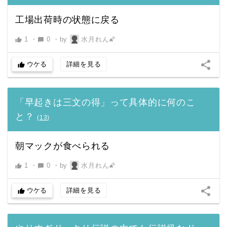
工場出荷時の状態に戻る
1
・
0
・
by
水月れん🌠
thumb_up
chat_bubble
share
ウケる
詳細を見る
thumb_up
「早起きは三文の得」って具体的に何のこ
と？
(
13
)
朝マックが食べられる
1
・
0
・
by
水月れん🌠
thumb_up
chat_bubble
share
ウケる
詳細を見る
thumb_up