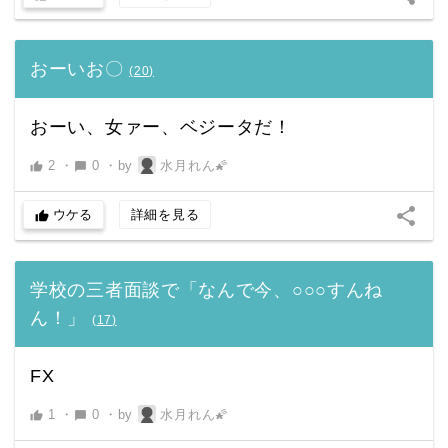
おーいお〇
(
20
)
おーい、女ァー、ベジータだ！
2
・
0
・
by
水月れん🌠
thumb_up
chat_bubble
share
ウケる
詳細を見る
thumb_up
学校の三者面談で「なんで今、○○○すんね
ん！」
(
17
)
FX
1
・
0
・
by
水月れん🌠
thumb_up
chat_bubble