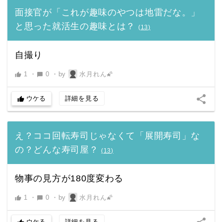
面接官が「これが趣味のやつは地雷だな。」
と思った就活生の趣味とは？
(
13
)
自撮り
1
・
0
・
by
水月れん🌠
thumb_up
chat_bubble
share
ウケる
詳細を見る
thumb_up
え？ココ回転寿司じゃなくて「展開寿司」な
の？どんな寿司屋？
(
13
)
物事の見方が180度変わる
1
・
0
・
by
水月れん🌠
thumb_up
chat_bubble
ウケる
詳細を見る