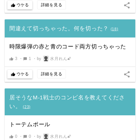
share
ウケる
詳細を見る
thumb_up
間違えて切っちゃった。何を切った？
(
18
)
時限爆弾の赤と青のコード両方切っちゃった
3
・
1
・
by
水月れん🌠
thumb_up
chat_bubble
share
ウケる
詳細を見る
thumb_up
居そうなM-1戦士のコンビ名を教えてくださ
い。
(
23
)
トーテムポール
0
・
0
・
by
水月れん🌠
thumb_up
chat_bubble