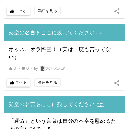
share
ウケる
詳細を見る
thumb_up
架空の名言をここに残してください
(
17
)
オッス、オラ悟空！（実は一度も言ってな
い）
0
・
0
・
by
水月れん🌠
thumb_up
chat_bubble
share
ウケる
詳細を見る
thumb_up
架空の名言をここに残してください
(
17
)
「運命」という言葉は自分の不幸を慰めるた