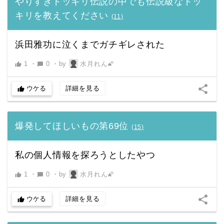
やりすぎドッキリ伝説の中でも伝説級なドッ
キリを教えてください
(
11
)
浜田雅功に泣くまでガチギレされた
1
・
0
・
by
水月れん🌠
thumb_up
chat_bubble
share
ウケる
詳細を見る
thumb_up
爆発してほしいもの第69位
(
15
)
私の個人情報を探ろうとしたやつ
1
・
0
・
by
水月れん🌠
thumb_up
chat_bubble
share
ウケる
詳細を見る
thumb_up