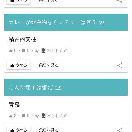
share
thumb_up
カレーが飲み物ならシチューは何？
(
22
)
精神的支柱
6
・
0
・
by
水月れん🌠
thumb_up
chat_bubble
share
ウケる
詳細を見る
thumb_up
こんな迷子は嫌だ
(
16
)
青鬼
2
・
0
・
by
水月れん🌠
thumb_up
chat_bubble
share
ウケる
詳細を見る
thumb_up