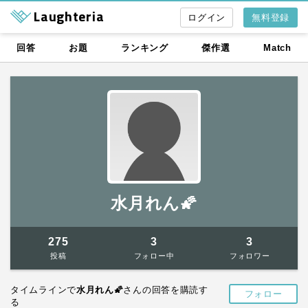
Laughteria
無料登録
回答
お題
ランキング
傑作選
Match
水月れん🌠
275
3
3
投稿
フォロー中
フォロワー
タイムラインで
水月れん🌠
さんの回答を購読す
フォロー
る