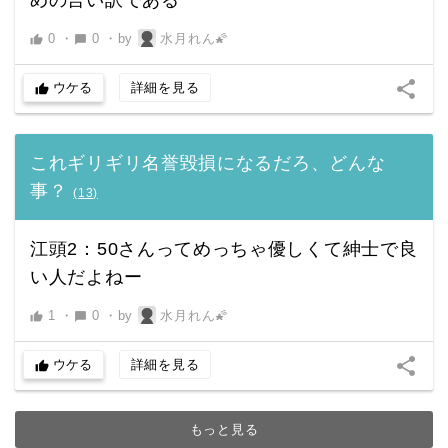
めの言い訳である
0
・
0
・
by
水月れん🌠
thumb_up
chat_bubble
share
ウケる
詳細を見る
thumb_up
これギリギリ名誉毀損になるだろ、どんな
事？
(
13
)
江頭2：50さんってめっちゃ優しくて紳士で良
い人だよねー
1
・
0
・
by
水月れん🌠
thumb_up
chat_bubble
share
ウケる
詳細を見る
thumb_up
もっと見る