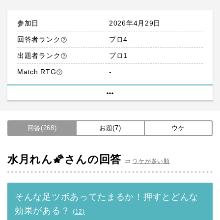
参加日
2026年4月29日
回答者ランク
プロ4
help_outline
出題者ランク
プロ1
help_outline
Match RTG
-
help_outline
more_horiz
回答(268)
お題(7)
ウケ
水月れん🌠さんの回答
ウケが多い順
sync_alt
そんな足ツボあってたまるか！押すとどんな
効果がある？
(
12
)