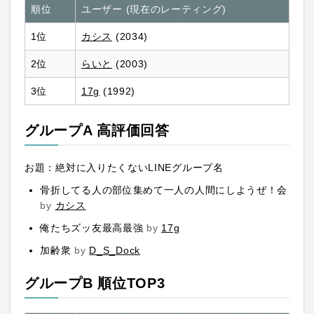
順位
ユーザー (現在のレーティング)
1位
カシス
(2034)
2位
らいと
(2003)
3位
17g
(1992)
グループA 高評価回答
お題：絶対に入りたくないLINEグループ名
骨折してる人の部位集めて一人の人間にしようぜ！会
by
カシス
俺たちズッ友最高最強
by
17g
加齢衆
by
D_S_Dock
グループB 順位TOP3