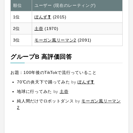
順位
ユーザー (現在のレーティング)
1位
ぽんず❣
(2015)
2位
土壺
(1970)
3位
モーガン風リーマン2
(2091)
グループB 高評価回答
お題：100年後のTikTokで流行っていること
70℃の炎天下で踊ってみた
by
ぽんず❣
地球に行ってみた
by
土壺
純人間だけでロボットダンス
by
モーガン風リーマン
2